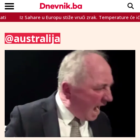
hare u Europu stiže vrući zrak. Temperature će ići do nevjeroja
Copyright © Dnevnik.ba 2023.
CRNA KRONIKA
INTERVIEW
LIFESTYLE
VIJESTI
SPORT
TEME
@australija