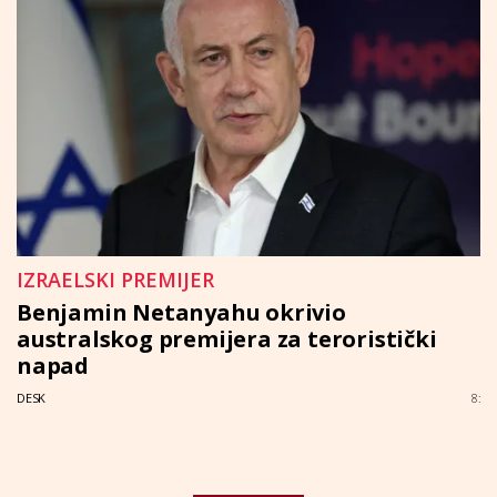
IZRAELSKI PREMIJER
Benjamin Netanyahu okrivio
australskog premijera za teroristički
napad
DESK
8: