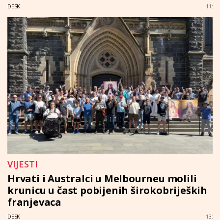
DESK
11:
VIJESTI
Hrvati i Australci u Melbourneu molili
krunicu u čast pobijenih širokobrijeških
franjevaca
DESK
13: