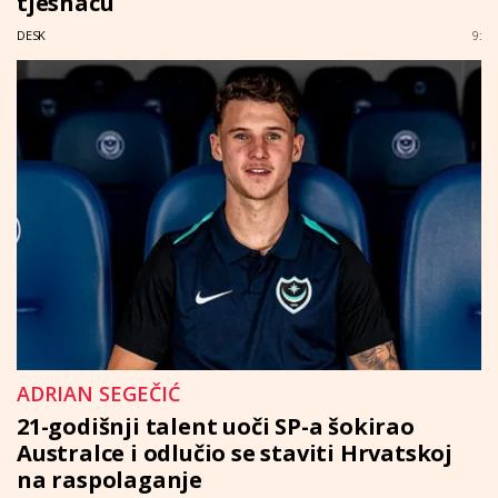
tjesnacu
DESK
9:
ADRIAN SEGEČIĆ
21-godišnji talent uoči SP-a šokirao
Australce i odlučio se staviti Hrvatskoj
na raspolaganje