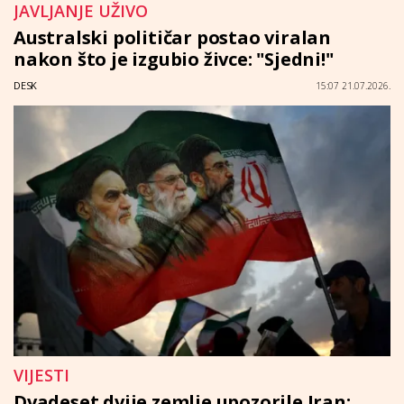
JAVLJANJE UŽIVO
Australski političar postao viralan
nakon što je izgubio živce: "Sjedni!"
DESK
15:07 21.07.2026.
VIJESTI
Dvadeset dvije zemlje upozorile Iran: