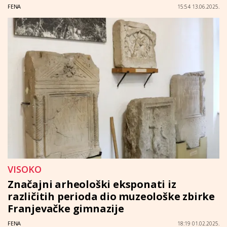
FENA
15:54 13.06.2025.
VISOKO
Značajni arheološki eksponati iz
različitih perioda dio muzeološke zbirke
Franjevačke gimnazije
FENA
18:19 01.02.2025.