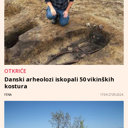
OTKRIĆE
Danski arheolozi iskopali 50 vikinških
kostura
FENA
17:04 27.09.2024.