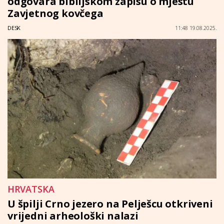
odgovara biblijskom zapisu o mjestu
Zavjetnog kovčega
DESK
11:48 19.08.2025.
HRVATSKA
U špilji Crno jezero na Pelješcu otkriveni
vrijedni arheološki nalazi