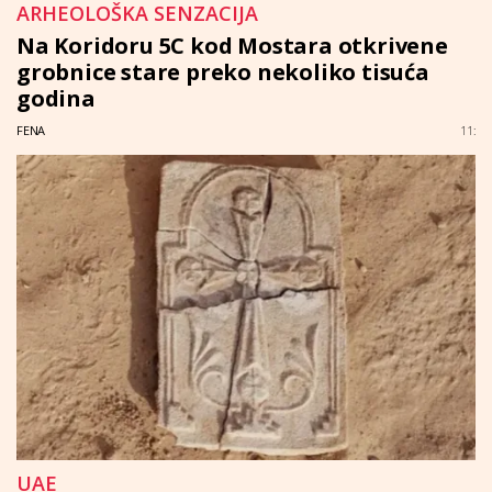
ARHEOLOŠKA SENZACIJA
Na Koridoru 5C kod Mostara otkrivene
grobnice stare preko nekoliko tisuća
godina
FENA
11:
UAE