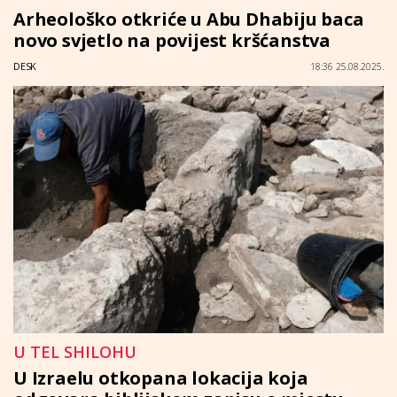
Arheološko otkriće u Abu Dhabiju baca
novo svjetlo na povijest kršćanstva
DESK
18:36 25.08.2025.
U TEL SHILOHU
U Izraelu otkopana lokacija koja