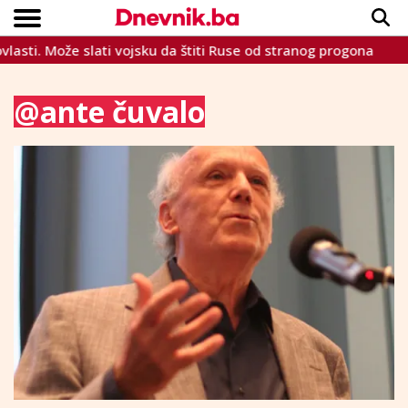
asti. Može slati vojsku da štiti Ruse od stranog progona
T
Copyright © Dnevnik.ba 2023.
CRNA KRONIKA
INTERVIEW
LIFESTYLE
VIJESTI
SPORT
TEME
@ante čuvalo