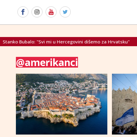
alo: "Svi mi u Hercegovini dišemo za Hrvatsku"
"Cijeli g
@amerikanci