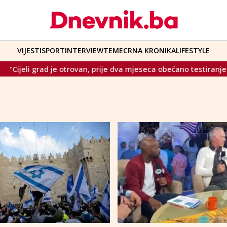
VIJESTI
SPORT
INTERVIEW
TEME
CRNA KRONIKA
LIFESTYLE
rad je otrovan, prije dva mjeseca obećano testiranje djece na olo