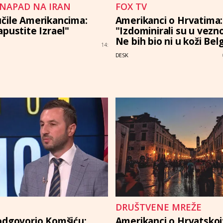
NAPAD NA IRAN
FOX TV
čile Amerikancima:
Amerikanci o Hrvatima:
apustite Izrael"
"Izdominirali su u vezn
Ne bih bio ni u koži Belg
14:
DESK
DRUŠTVENE MREŽE
odgovorio Komšiću:
Amerikanci o Hrvatsko