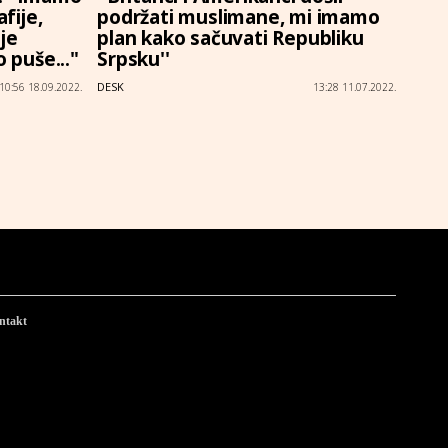
fije,
podržati muslimane, mi imamo
je
plan kako sačuvati Republiku
o puše..."
Srpsku''
DESK
10:56 18.09.2022.
13:28 11.07.2022.
ntakt