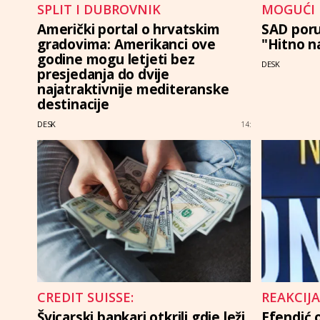
MOGUĆI 
SPLIT I DUBROVNIK
SAD poru
Američki portal o hrvatskim
"Hitno n
gradovima: Amerikanci ove
godine mogu letjeti bez
DESK
presjedanja do dvije
najatraktivnije mediteranske
destinacije
DESK
14:
CREDIT SUISSE:
REAKCIJA
Švicarski bankari otkrili gdje leži
Efendić 