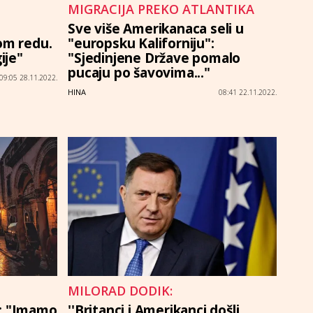
MIGRACIJA PREKO ATLANTIKA
Sve više Amerikanaca seli u
om redu.
"europsku Kaliforniju":
ije"
"Sjedinjene Države pomalo
pucaju po šavovima..."
09:05 28.11.2022.
HINA
08:41 22.11.2022.
MILORAD DODIK:
j: "Imamo
''Britanci i Amerikanci došli