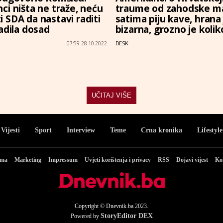
ci ništa ne traže, neću
traume od zahodske ma
 SDA da nastavi raditi
satima piju kave, hrana 
adila dosad
bizarna, grozno je kolik
DESK
07:59 28.10.2022.
UČITAJ VIŠE
Vijesti
Sport
Interview
Teme
Crna kronika
Lifestyle
ama
Marketing
Impressum
Uvjeti korištenja i privacy
RSS
Dojavi vijest
Ko
Copyright © Dnevnik.ba 2023.
StoryEditor DEX
Powered by