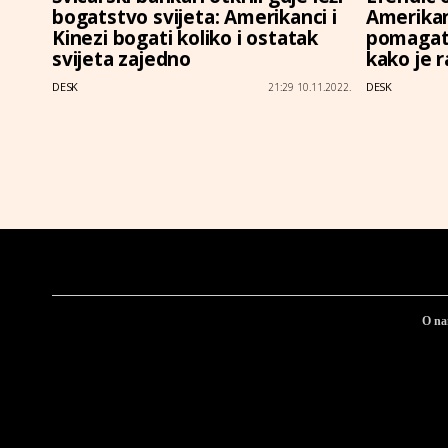
bogatstvo svijeta: Amerikanci i
Amerikan
Kinezi bogati koliko i ostatak
pomagati
svijeta zajedno
kako je r
DESK
DESK
21:29 10.11.2022.
O n