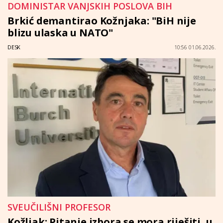
DOMINISTAR VANJSKIH POSLOVA BIH
Brkić demantirao Kožnjaka: "BiH nije
blizu ulaska u NATO"
DESK
10:56 01.06.2026.
SVEUČILIŠNI PROFESOR
Kožljak: Pitanje izbora se mora riješiti, u