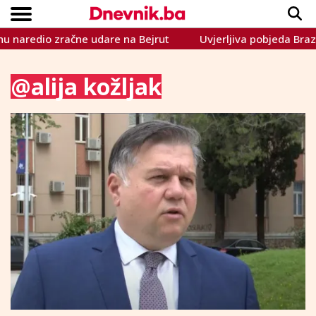
aredio zračne udare na Bejrut
Uvjerljiva pobjeda Brazila
Copyright © Dnevnik.ba 2023.
CRNA KRONIKA
INTERVIEW
LIFESTYLE
VIJESTI
SPORT
TEME
@alija kožljak