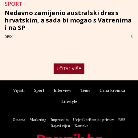
SPORT
Nedavno zamijenio australski dres s
hrvatskim, a sada bi mogao s Vatrenima
i na SP
DESK
13:
UČITAJ VIŠE
Vijesti
Sport
Interview
Teme
Crna kronika
Lifestyle
O nama
Marketing
Impressum
Uvjeti korištenja i privacy
RSS
Dojavi vijest
Kontakt