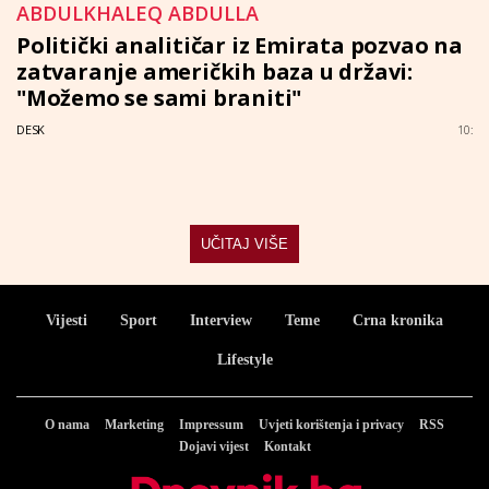
ABDULKHALEQ ABDULLA
Politički analitičar iz Emirata pozvao na
zatvaranje američkih baza u državi:
"Možemo se sami braniti"
DESK
10:
UČITAJ VIŠE
Vijesti
Sport
Interview
Teme
Crna kronika
Lifestyle
O nama
Marketing
Impressum
Uvjeti korištenja i privacy
RSS
Dojavi vijest
Kontakt