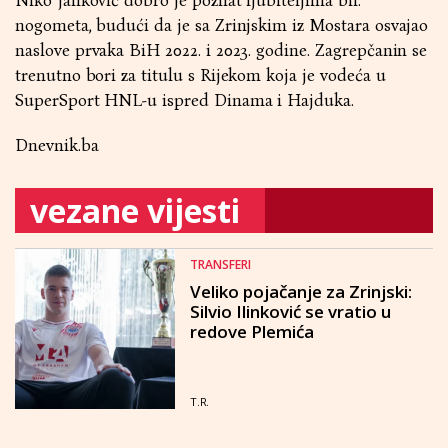
Niko Janković dobro je poznat ljubiteljima bh.
nogometa, budući da je sa Zrinjskim iz Mostara osvajao
naslove prvaka BiH 2022. i 2023. godine. Zagrepčanin se
trenutno bori za titulu s Rijekom koja je vodeća u
SuperSport HNL-u ispred Dinama i Hajduka.
Dnevnik.ba
vezane vijesti
TRANSFERI
Veliko pojačanje za Zrinjski:
Silvio Ilinković se vratio u
redove Plemića
T.R.