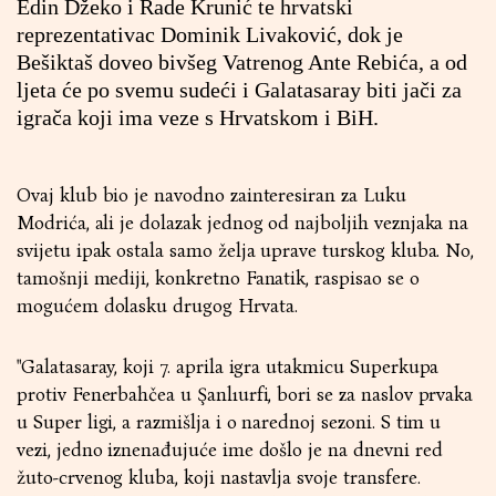
Edin Džeko i Rade Krunić te hrvatski
reprezentativac Dominik Livaković, dok je
Bešiktaš doveo bivšeg Vatrenog Ante Rebića, a od
ljeta će po svemu sudeći i Galatasaray biti jači za
igrača koji ima veze s Hrvatskom i BiH.
Ovaj klub bio je navodno zainteresiran za Luku
Modrića, ali je dolazak jednog od najboljih veznjaka na
svijetu ipak ostala samo želja uprave turskog kluba. No,
tamošnji mediji, konkretno Fanatik, raspisao se o
mogućem dolasku drugog Hrvata.
"Galatasaray, koji 7. aprila igra utakmicu Superkupa
protiv Fenerbahčea u Şanlıurfi, bori se za naslov prvaka
u Super ligi, a razmišlja i o narednoj sezoni. S tim u
vezi, jedno iznenađujuće ime došlo je na dnevni red
žuto-crvenog kluba, koji nastavlja svoje transfere.