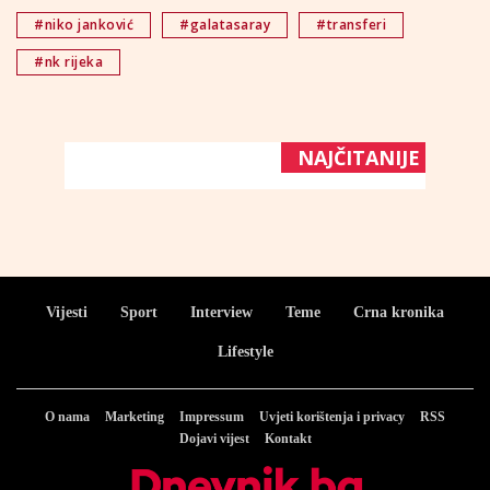
#niko janković
#galatasaray
#transferi
#nk rijeka
NAJČITANIJE
Vijesti
Sport
Interview
Teme
Crna kronika
Lifestyle
O nama
Marketing
Impressum
Uvjeti korištenja i privacy
RSS
Dojavi vijest
Kontakt