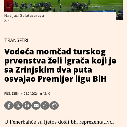
Navijači Galatasaraya
X -
TRANSFERI
Vodeća momčad turskog
prvenstva želi igrača koji je
sa Zrinjskim dva puta
osvajao Premijer ligu BiH
PIŠE: DESK
/
05.04.2024. u 12:40
U Fenerbahče su ljetos došli bh. reprezentativci