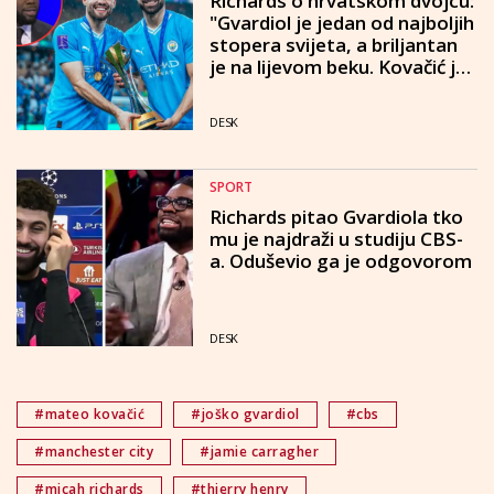
Richards o hrvatskom dvojcu:
"Gvardiol je jedan od najboljih
stopera svijeta, a briljantan
je na lijevom beku. Kovačić je
neopjevani junak"
DESK
SPORT
Richards pitao Gvardiola tko
mu je najdraži u studiju CBS-
a. Oduševio ga je odgovorom
DESK
#mateo kovačić
#joško gvardiol
#cbs
#manchester city
#jamie carragher
#micah richards
#thierry henry