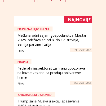
NAJNOVIJE
PREPOZNATLJIVI BREND
Međunarodni sajam gospodarstva-Mostar
2025. održava se od 8. do 12. travnja,
zemlja partner Italija
18:13 29.01.2025.
FENA
PROPISI
Federalni inspektorat za hranu upozorava
na kazne vezane za prodaju pokvarene
hrane
18:03 29.01.2025.
FENA
ZABORAVLJENI U SVEMIRU
Trump šalje Muska u akciju spašavanja
NASA-ini astronauta