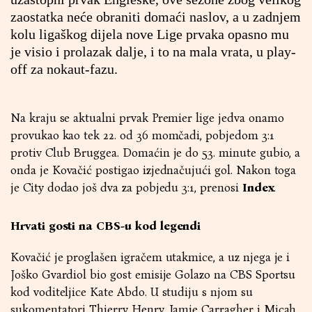
zaostatka neće obraniti domaći naslov, a u zadnjem
kolu ligaškog dijela nove Lige prvaka opasno mu
je visio i prolazak dalje, i to na mala vrata, u play-
off za nokaut-fazu.
Na kraju se aktualni prvak Premier lige jedva onamo
provukao kao tek 22. od 36 momčadi, pobjedom 3:1
protiv Club Bruggea. Domaćin je do 53. minute gubio, a
onda je Kovačić postigao izjednačujući gol. Nakon toga
je City dodao još dva za pobjedu 3:1, prenosi
Index
.
Hrvati gosti na CBS-u kod legendi
Kovačić je proglašen igračem utakmice, a uz njega je i
Joško Gvardiol bio gost emisije Golazo na CBS Sportsu
kod voditeljice Kate Abdo. U studiju s njom su
sukomentatori Thierry Henry, Jamie Carragher i Micah