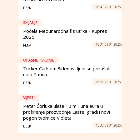
16:41 29.01.2025.
DESK
SKIJANJE
Počela Međunarodna fis utrka - Kupres
2025.
16:31 29.01.2025.
FENA
OPASNE TVRDNJE
Tucker Carlson: Bidenovi ljudi su pokušali
ubiti Putina
16:27 29.01.2025.
DESK
VIJESTI
Petar Ćorluka ulaže 10 milijuna eura u
proširenje prozvodnje Laste, gradi i novi
pogon tvornice Violeta
15:32 29.01.2025.
DESK