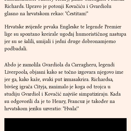
Richards. Upravo je potonji Kovačiću i Gvardiolu
glasno na hrvatskom rekao: "Čestitam!"
Hrvatske zvijezde prvaka Engleske te legende Premier
lige su spontano kreirale ugođaj humorističnog nastupa
jer su se šalili, smijali i jedni druge dobronamjerno
podbadali.
Abdo je zamolila Gvardiola da Carragheru, legendi
Liverpoola, objasni kako se točno izgovara njegovo ime
jer ga, kako kaže, svaki put izmasakrira. Richardsa,
bivšeg igrača Cityja, zanimalo je koga od trojca u
studiju Gvardiol i Kovačić najviše simpatiziraju. Kada
su odgovorili da je to Henry, Francuz je također na
hrvatskom jeziku uzvratio: "Hvala!"