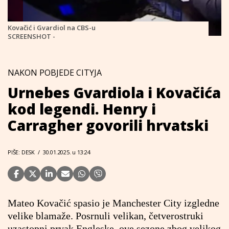
Kovačić i Gvardiol na CBS-u
SCREENSHOT -
NAKON POBJEDE CITYJA
Urnebes Gvardiola i Kovačića
kod legendi. Henry i
Carragher govorili hrvatski
PIŠE: DESK
/
30.01.2025. u 13:24
Mateo Kovačić spasio je Manchester City izgledne
velike blamaže. Posrnuli velikan, četverostruki
uzastopni prvak Engleske, ove sezone zbog velikog