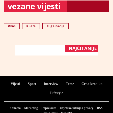
vezane vijesti
#hns
#uefa
#liga nacija
NAJČITANIJE
Vijesti
Sport
Interview
Teme
Crna kronika
Lifestyle
O nama
Marketing
Impressum
Uvjeti korištenja i privacy
RSS