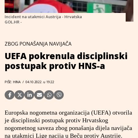
Incident na utakmici Austrija - Hrvatska
GOL.HR -
ZBOG PONAŠANJA NAVIJAČA
UEFA pokrenula disciplinski
postupak protiv HNS-a
PIŠE: HINA
/
04.10.2022. u 19:22
Europska nogometna organizacija (UEFA) otvorila
je disciplinski postupak protiv Hrvatskog
nogometnog saveza zbog ponašanja dijela navijača
na utakmici Lige nacija u Beču protiv Austrije.