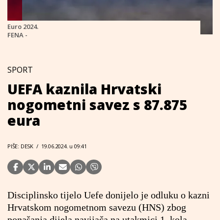
Euro 2024.
FENA -
SPORT
UEFA kaznila Hrvatski
nogometni savez s 87.875
eura
PIŠE: DESK
/
19.06.2024. u 09:41
Disciplinsko tijelo Uefe donijelo je odluku o kazni
Hrvatskom nogometnom savezu (HNS) zbog
ponašanja dijela navijača na utakmici 1. kola