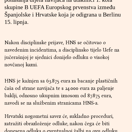
skupine B UEFA Europskog prvenstva između
Španjolske i Hrvatske koja je odigrana u Berlinu
15. lipnja.
Nakon disciplinske prijave, HNS se očitovao o
navedenim incidentima, a disciplinsko tijelo Uefe na
jučerašnjoj je sjednici donijelo odluku o visokoj
novčanoj kazni.
HNS je kažnjen sa 63.875 eura za bacanje plastičnih
čaša od strane navijača te s 24.000 eura za paljenje
baklji, odnosno ukupnim iznosom od 87.875 eura,
navodi se na službenim stranicama HNS-a.
Hrvatski nogometni savez će, sukladno proceduri,
zatražiti obrazloženje odluke, nakon čega će biti
donesena odluka o eventualnoj žalbi na ovu odluku.