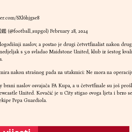
ter.com/SXl6hjgse8
football_supgol)
February 28, 2024
ogodišnji naslov, a postao je drugi četvrtfinalist nakon drug
nedjeljak s 5:0 svladao Maidstone United, klub iz šestog kval
a.
ira nakon strašnog pada na utakmici: Ne mora na operaciju, 
 brani naslov osvajača FA Kupa, a u četvrtfinale su još prošl
ewcastle United. Kovačić je u City stigao ovoga ljeta i brzo s
ekipe Pepa Guardiola.