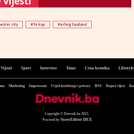
vijesti
ster city
#fa kup
#erling haaland
Vijesti
Sport
Interview
Teme
Crna kronika
Lifestyle
ama
Marketing
Impressum
Uvjeti korištenja i privacy
RSS
Dojavi vijest
Ko
Copyright © Dnevnik.ba 2023.
StoryEditor DEX
Powered by