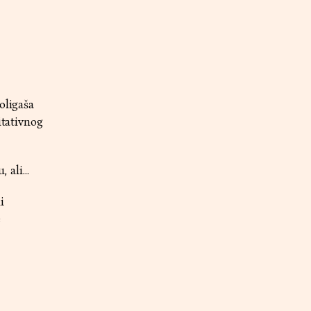
oligaša
itativnog
ali...
i
e