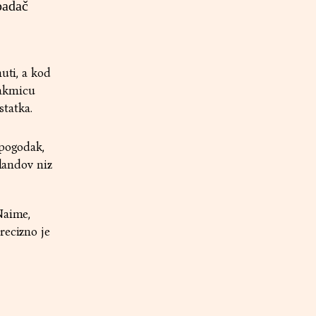
padač
uti, a kod
takmicu
tatka.
 pogodak,
alandov niz
Naime,
recizno je