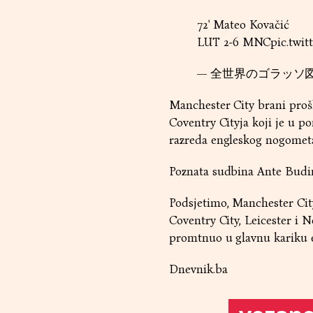
72' Mateo Kovačić
LUT 2-6 MNC
pic.twit
— 全世界のゴラッソ図鑑 (@
Manchester City brani prošl
Coventry Cityja koji je u po
razreda engleskog nogomet
Poznata sudbina Ante Budim
Podsjetimo, Manchester City
Coventry City, Leicester i N
promtnuo u glavnu kariku 
Dnevnik.ba