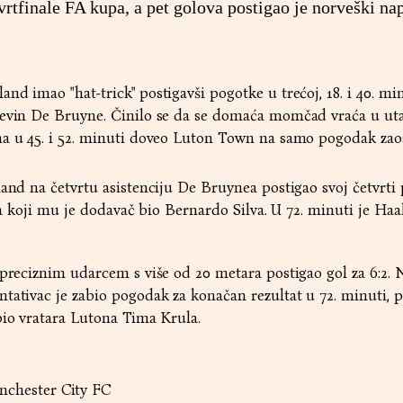
tvrtfinale FA kupa, a pet golova postigao je norveški na
d imao "hat-trick" postigavši pogotke u trećoj, 18. i 40. min
Kevin De Bruyne. Činilo se da se domaća momčad vraća u u
ma u 45. i 52. minuti doveo Luton Town na samo pogodak zaos
land na četvrtu asistenciju De Bruynea postigao svoj četvrti
 za koji mu je dodavač bio Bernardo Silva. U 72. minuti je Ha
 preciznim udarcem s više od 20 metara postigao gol za 6:2. 
tativac je zabio pogodak za konačan rezultat u 72. minuti, p
bio vratara Lutona Tima Krula.
chester City FC