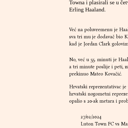
Towna i plasirali se u če
Erling Haaland.
Već na poluvremenu je Haalan
sva tri mu je dodavač bio 
kad je Jordan Clark golovi
No, već u 55. minuti je Haa
a tri minute poslije i peti,
prekinuo Mateo Kovačić.
Hrvatski reprezentativac je
hrvatski nogometni reprezen
opalio s 20-ak metara i pro
27/02/2024
Luton Town FC vs Man