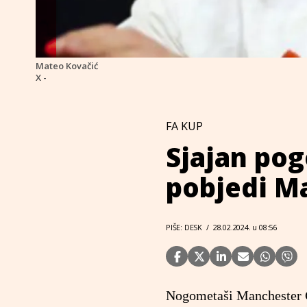
Mateo Kovačić
X -
FA KUP
Sjajan pog
pobjedi M
PIŠE: DESK
/
28.02.2024. u 08:56
Nogometaši Manchester Ci