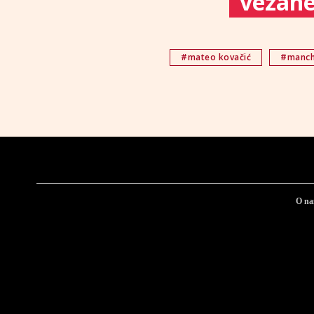
vezane 
#mateo kovačić
#manche
O n