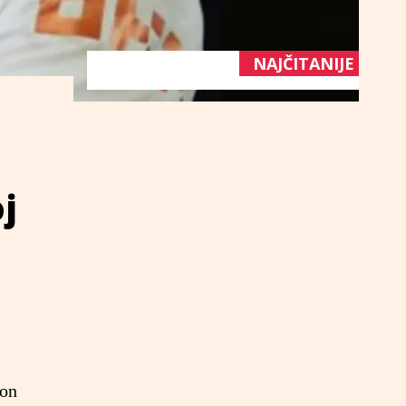
NAJČITANIJE
j
ton