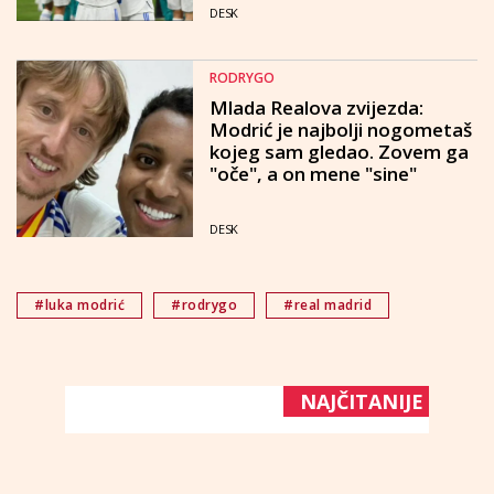
DESK
RODRYGO
Mlada Realova zvijezda:
Modrić je najbolji nogometaš
kojeg sam gledao. Zovem ga
"oče", a on mene "sine"
DESK
#luka modrić
#rodrygo
#real madrid
NAJČITANIJE