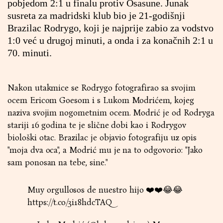
pobjedom 2:1 u finalu protiv Osasune. Junak
susreta za madridski klub bio je 21-godišnji
Brazilac Rodrygo, koji je najprije zabio za vodstvo
1:0 već u drugoj minuti, a onda i za konačnih 2:1 u
70. minuti.
Nakon utakmice se Rodrygo fotografirao sa svojim
ocem Ericom Goesom i s Lukom Modrićem, kojeg
naziva svojim nogometnim ocem. Modrić je od Rodryga
stariji 16 godina te je slične dobi kao i Rodrygov
biološki otac. Brazilac je objavio fotografiju uz opis
"moja dva oca", a Modrić mu je na to odgovorio: "Jako
sam ponosan na tebe, sine."
Muy orgullosos de nuestro hijo ❤️❤️😂😂
https://t.co/3i18hdcTAQ