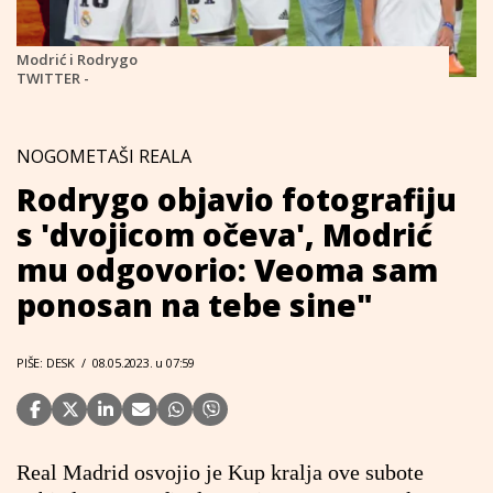
Modrić i Rodrygo
TWITTER -
NOGOMETAŠI REALA
Rodrygo objavio fotografiju
s 'dvojicom očeva', Modrić
mu odgovorio: Veoma sam
ponosan na tebe sine"
PIŠE: DESK
/
08.05.2023. u 07:59
Real Madrid osvojio je Kup kralja ove subote