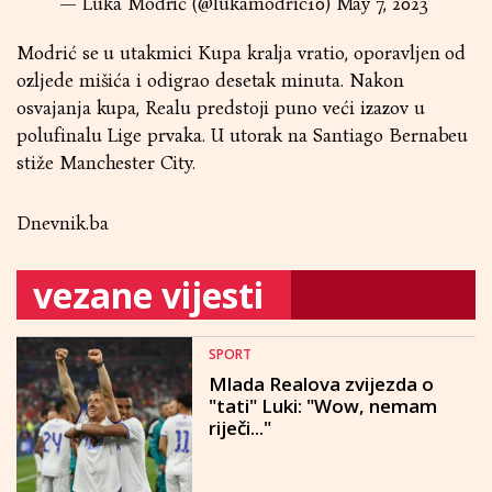
— Luka Modrić (@lukamodric10)
May 7, 2023
Modrić se u utakmici Kupa kralja vratio, oporavljen od
ozljede mišića i odigrao desetak minuta. Nakon
osvajanja kupa, Realu predstoji puno veći izazov u
polufinalu Lige prvaka. U utorak na Santiago Bernabeu
stiže Manchester City.
Dnevnik.ba
vezane vijesti
SPORT
Mlada Realova zvijezda o
"tati" Luki: "Wow, nemam
riječi..."