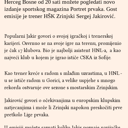
Herceg Bosne od 20 sati možete pogledati novo
izdanje sportskog magazina Portret prvaka. Gost
emisije je trener HŠK Zrinjski Sergej Jakirović.
Popularni Jakir govori o svojoj igračkoj i trenerskoj
karijeri. Osvrnuo se na svoje igre na terenu, promijenio
je čak 17 klubova. Bio je najbolji asistent HNL-a, a kao
najveći klub u kojem je igrao ističe CSKA iz Sofije.
Kao trener kreće s radom s mlađim uzrastima, u HNL -
u se ističe radom u Gorici, a velike uspjehe s mnogo
rekorda ostvaruje ove sezone s mostarskim Zrinjskim.
Jakirović govori o očekivanjima u europskim klupskim
natjecanjima i može li Zrinjski napokon preskočiti prve
pretkolo Lige prvaka.
U emisiji možete saznati koliko Jakir poznaje navijačke