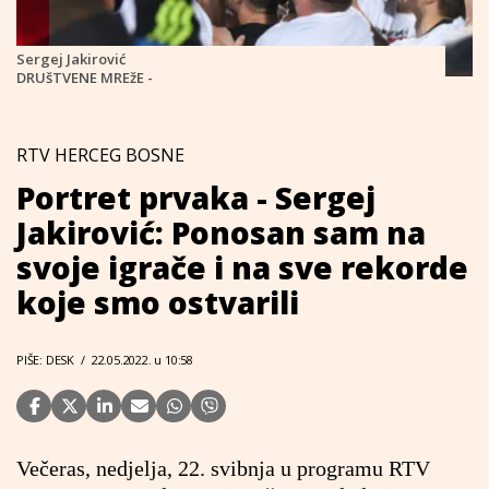
Sergej Jakirović
DRUšTVENE MREžE -
RTV HERCEG BOSNE
Portret prvaka - Sergej
Jakirović: Ponosan sam na
svoje igrače i na sve rekorde
koje smo ostvarili
PIŠE: DESK
/
22.05.2022. u 10:58
Večeras, nedjelja, 22. svibnja u programu RTV