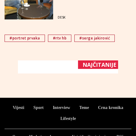
DESK
#portret prvaka
#rtv hb
#serge jakirović
NAJČITANIJE
Vijesti
Sport
Interview
Teme
Crna kronika
Lifestyle