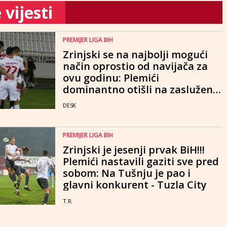
vijesti
PREMIJER LIGA BIH
Zrinjski se na najbolji mogući
način oprostio od navijača za
ovu godinu: Plemići
dominantno otišli na zasluženi
odmor
DESK
PREMIJER LIGA BIH
Zrinjski je jesenji prvak BiH!!!
Plemići nastavili gaziti sve pred
sobom: Na Tušnju je pao i
glavni konkurent - Tuzla City
T.R.