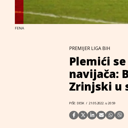
FENA
PREMIJER LIGA BIH
Plemići se
navijača: B
Zrinjski u
PIŠE: DESK
/
21.05.2022. u 20:59