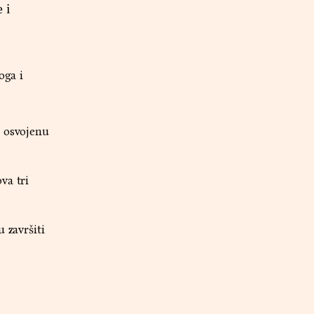
 i
oga i
s osvojenu
va tri
 završiti