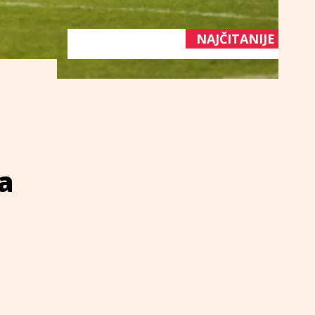
NAJČITANIJE
za