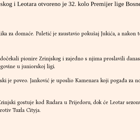
og i Leotara otvoreno je 32. kolo Premijer lige Bosne
ika za domaće. Puletić je zaustavio pokušaj Jukića, a nakon t
očekali pionire Zrinjskog i zajedno s njima proslavili dana
govine u juniorskoj ligi.
ski je poveo. Janković je uposlio Kamenara koji pogađa za no
Zrinjski gostuje kod Rudara u Prijedoru, dok će Leotar sezonu
tiv Tuzla Cityja.