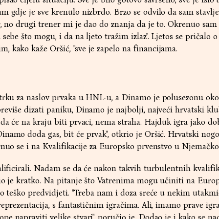
m gdje je sve krenulo nizbrdo. Brzo se odvilo da sam stavlje
r, no drugi trener mi je dao do znanja da je to. Okrenuo sam
 sebe što mogu, i da na ljeto tražim izlaz". Ljetos se pričal
, kako kaže Oršić, "sve je zapelo na financijama.
trku za naslov prvaka u HNL-u, a Dinamo je polusezonu ok
eviše dizati paniku, Dinamo je najbolji, najveći hrvatski klu
da će na kraju biti prvaci, nema straha. Hajduk igra jako dob
namo doda gas, bit će prvak", otkrio je Oršić. Hrvatski nog
rnuo se i na Kvalifikacije za Europsko prvenstvo u Njemačko
lificirali. Nadam se da će nakon takvih turbulentnih kvalifik
nio je kratko. Na pitanje što Vatrenima mogu učiniti na Eur
to teško predvidjeti. "Treba nam i doza sreće u nekim utakm
reprezentacija, s fantastičnim igračima. Ali, imamo prave igr
e napraviti velike stvari", poručio je. Dodao je i kako se na