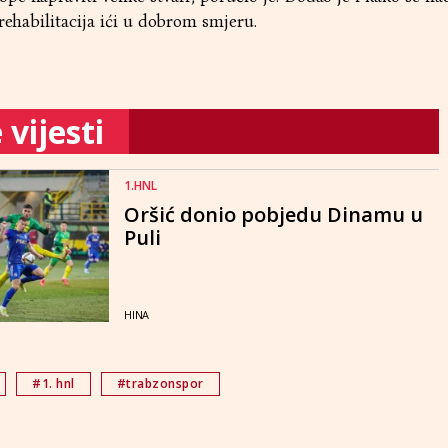
rehabilitacija ići u dobrom smjeru.
vijesti
1.HNL
Oršić donio pobjedu Dinamu u
Puli
HINA
#1. hnl
#trabzonspor