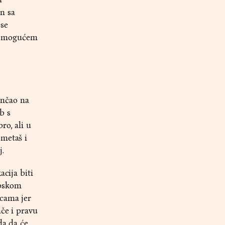
n sa
 se
o o mogućem
ončao na
b s
ro, ali u
ometaš i
j.
acija biti
opskom
icama jer
ače i pravu
da da će