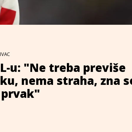
IVAC
L-u: "Ne treba previše
iku, nema straha, zna s
i prvak"