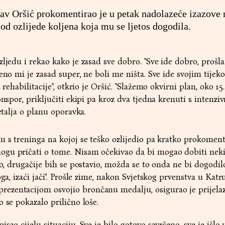
v Oršić prokomentirao je u petak nadolazeće izazove 
od ozlijede koljena koja mu se ljetos dogodila.
ljedu i rekao kako je zasad sve dobro. "Sve ide dobro, prošla 
jeno mi je zasad super, ne boli me ništa. Sve ide svojim tije
 rehabilitacije", otkrio je Oršić. "Slažemo okvirni plan, oko 15.
onspor, priključiti ekipi pa kroz dva tjedna krenuti s intenzi
detalja o planu oporavka.
u s treninga na kojoj se teško ozlijedio pa kratko prokoment
gu pričati o tome. Nisam očekivao da bi mogao dobiti nek
vao, drugačije bih se postavio, možda se to onda ne bi dogod
ga, izaći jači". Prošle zime, nakon Svjetskog prvenstva u Katru
zentacijom osvojio brončanu medalju, osigurao je prijela
 se pokazalo prilično loše.
sao cijelu situaciju. Sve je bilo gotovo savršeno, sve je išlo 