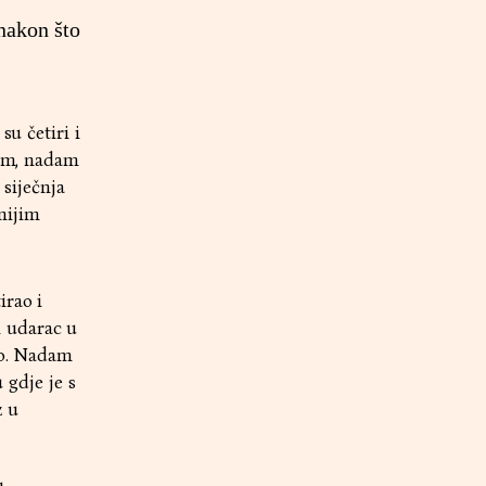
nakon što
su četiri i
kom, nadam
 siječnja
vnijim
irao i
i udarac u
ilo. Nadam
 gdje je s
z u
u