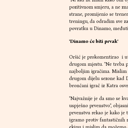
pozitivnom smjeru, a ne zna
strane, promijenio se trene
treningu, da odradim sve za
povratku u Dinamo, međutim
'Dinamo će biti prvak'
Oršić je prokomentirao i u
drugom mjestu. "Ne treba pr
najboljim igračima. Mislim 
drugom dijelu sezone kad Di
brončani igrač iz Katra osv
"Najvažnije je da smo se kva
uspješno prvenstvo", objas
prvenstvu rekao je kako je 
igramo protiv fantastičnih 
ekipu i mislim da možemo op