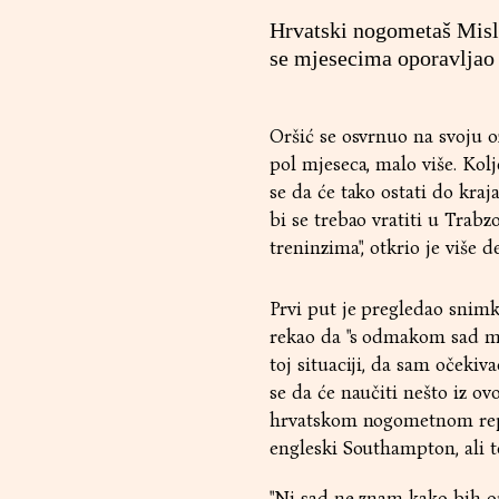
Hrvatski nogometaš Misla
se mjesecima oporavljao 
Oršić se osvrnuo na svoju oz
pol mjeseca, malo više. Kol
se da će tako ostati do kraja
bi se trebao vratiti u Trabz
treninzima", otkrio je više 
Prvi put je pregledao snimk
rekao da "s odmakom sad mo
toj situaciji, da sam očeki
se da će naučiti nešto iz ovo
hrvatskom nogometnom repre
engleski Southampton, ali to
"Ni sad ne znam kako bih opi