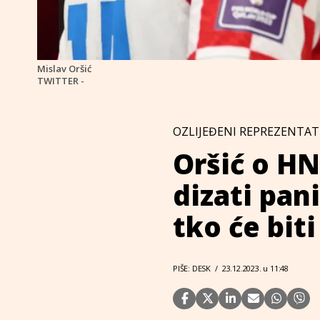
Mislav Oršić
TWITTER -
OZLIJEĐENI REPREZENTAT
Oršić o HN
dizati pan
tko će bit
PIŠE: DESK
/
23.12.2023. u 11:48