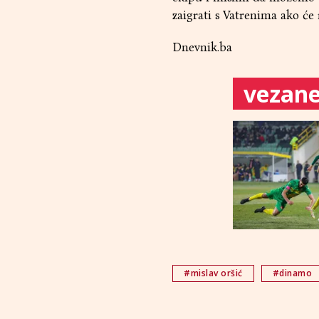
zaigrati s Vatrenima ako će 
Dnevnik.ba
vezane 
#mislav oršić
#dinamo