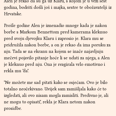
Alen je rekao da su ga uz Klaru, s kojom je u vezi šest
godina, bodriti došli još i majka, sestre te obožavatelji iz
Hrvatske.
Prošle godine Alen je iznenadio mnoge kada je nakon
borbe s Markom Bennettom pred kamerama kleknuo
pred svoju djevojku Klaru i zaprosio je. Klara mu se
pridružila nakon borbe, a on je rekao da ima poruku za
nju. Tada se na ekranu na kojem se inače najavljuju
mečevi pojavilo pitanje hoće li se udati za njega, a Alen
je kleknuo pred nju. Ona je reagirala vrlo emotivno i
rekla mu "da".
"Ne možete me sad pitati kako se osjećam. Ovo je bilo
totalno neočekivano. Uvijek sam zamišljala kako će to
izgledati, ali ovo nisam mogla zamisliti. Predivno je, ali
ne mogu to opisati", rekla je Klara netom nakon
prosidbe.