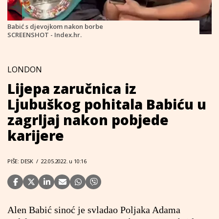
Babić s djevojkom nakon borbe
SCREENSHOT - Index.hr.
LONDON
Lijepa zaručnica iz
Ljubuškog pohitala Babiću u
zagrljaj nakon pobjede
karijere
PIŠE: DESK
/
22.05.2022. u 10:16
Alen Babić sinoć je svladao Poljaka Adama