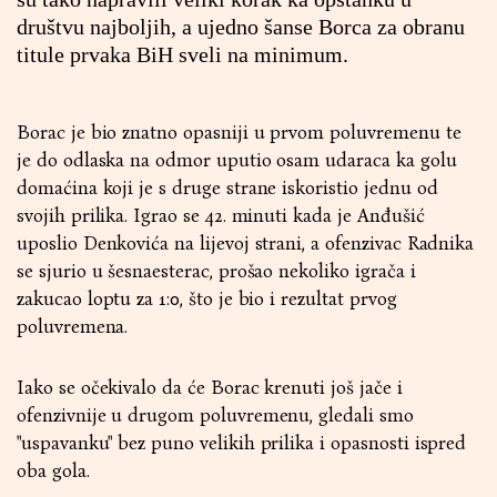
društvu najboljih, a ujedno šanse Borca za obranu
titule prvaka BiH sveli na minimum.
Borac je bio znatno opasniji u prvom poluvremenu te
je do odlaska na odmor uputio osam udaraca ka golu
domaćina koji je s druge strane iskoristio jednu od
svojih prilika. Igrao se 42. minuti kada je Anđušić
uposlio Denkovića na lijevoj strani, a ofenzivac Radnika
se sjurio u šesnaesterac, prošao nekoliko igrača i
zakucao loptu za 1:0, što je bio i rezultat prvog
poluvremena.
Iako se očekivalo da će Borac krenuti još jače i
ofenzivnije u drugom poluvremenu, gledali smo
"uspavanku" bez puno velikih prilika i opasnosti ispred
oba gola.