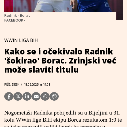
Radnik - Borac
FACEBOOK -
WWIN LIGA BIH
Kako se i očekivalo Radnik
'šokirao' Borac. Zrinjski već
može slaviti titulu
PIŠE: DESK
/
18.05.2025. u 19:01
Nogometaši Radnika pobijedili su u Bijeljini u 31.
kolu WWin lige BiH ekipu Borca rezultatom 1:0 te
su tako napravili veliki korak ka opstanku u