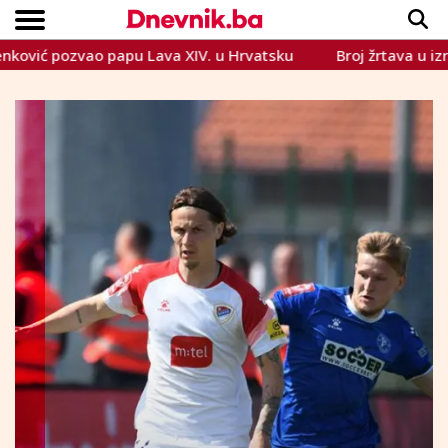
 pozvao papu Lava XIV. u Hrvatsku
Broj žrtava u izraels
Copyright © Dnevnik.ba 2023.
CRNA KRONIKA
INTERVIEW
LIFESTYLE
VIJESTI
SPORT
TEME