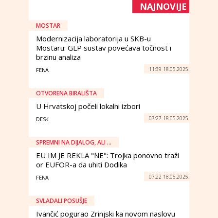
NAJNOVIJE
MOSTAR
Modernizacija laboratorija u SKB-u
Mostaru: GLP sustav povećava točnost i
brzinu analiza
11:39 18.05.2025.
FENA
OTVORENA BIRALIŠTA
U Hrvatskoj počeli lokalni izbori
07:27 18.05.2025.
DESK
SPREMNI NA DIJALOG, ALI ...
EU IM JE REKLA "NE": Trojka ponovno traži
or EUFOR-a da uhiti Dodika
07:22 18.05.2025.
FENA
SVLADALI POSUŠJE
Ivančić pogurao Zrinjski ka novom naslovu