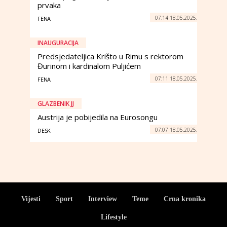
prvaka
07:14 18.05.2025.
FENA
INAUGURACIJA
Predsjedateljica Krišto u Rimu s rektorom
Đurinom i kardinalom Puljićem
07:11 18.05.2025.
FENA
GLAZBENIK JJ
Austrija je pobijedila na Eurosongu
07:07 18.05.2025.
DESK
Vijesti
Sport
Interview
Teme
Crna kronika
Lifestyle