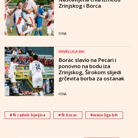
Zrinjskog i Borca
FENA
WWIN LIGA BIH
Borac slavio na Pecari i
ponovno na bodu iza
Zrinjskog, Širokom slijedi
grčevita borba za ostanak
FENA
#fk radnik bijeljina
#fk borac
#wwin liga bih