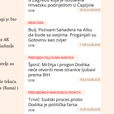
Hrvatsku podrijetlom iz Čapljine
18:16 02.08.2025.
DESK
gi je bio
HRVATSKA
Bulj: Pozivam Sanadera na Alku
da bude sa svojima. Proganjali su
iz AK
Gotovinu kao zvijer
17:08 02.08.2025.
 Radmila
DESK
PREDSJEDATELJ DOMA NARODA
telji su
Špirić: Mržnja i progon Dodika
neće otvoriti nove stranice ljubavi
prema BiH
16:52 02.08.2025.
DESK
še trkača.
a (Rama) i
PREDSJEDNICA NARODNOG FRONTA
Trivić: Sudski proces protiv
Dodika je politička farsa
16:36 02.08.2025.
DESK