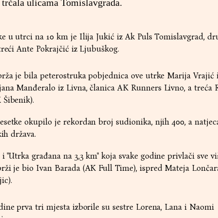
u trčala ulicama Tomislavgrada.
 u utrci na 10 km je Ilija Jukić iz Ak Puls Tomislavgrad, dru
treći Ante Pokrajčić iz Ljubuškog.
rža je bila peterostruka pobjednica ove utrke Marija Vrajić 
jana Manđeralo iz Livna, članica AK Runners Livno, a treća
 Šibenik).
setke okupilo je rekordan broj sudionika, njih 400, a natjeca
kih država.
i "Utrka građana na 3,3 km" koja svake godine privlači sve vi
rži je bio Ivan Barada (AK Full Time), ispred Mateja Lončar
ic).
ine prva tri mjesta izborile su sestre Lorena, Lana i Naomi