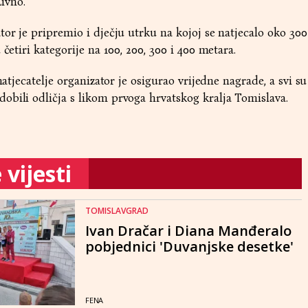
ivno.
tor je pripremio i dječju utrku na kojoj se natjecalo oko 300
 četiri kategorije na 100, 200, 300 i 400 metara.
natjecatelje organizator je osigurao vrijedne nagrade, a svi su
bili odličja s likom prvoga hrvatskog kralja Tomislava.
vijesti
TOMISLAVGRAD
Ivan Dračar i Diana Manđeralo
pobjednici 'Duvanjske desetke'
FENA