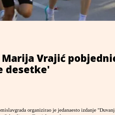
 i Marija Vrajić pobjedni
e desetke'
Tomislavgrada organizirao je jedanaesto izdanje "Duvan