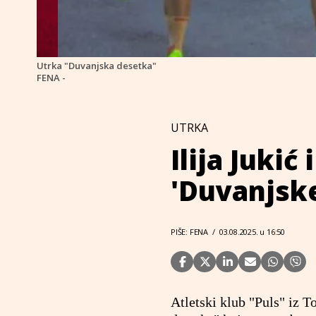
Utrka "Duvanjska desetka"
FENA -
UTRKA
Ilija Jukić
'Duvanjsk
PIŠE: FENA
/
03.08.2025. u 16:50
Atletski klub "Puls" iz 