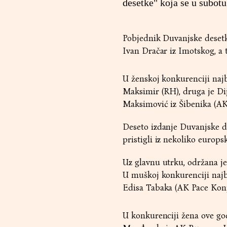
desetke" koja se u subot
Pobjednik Duvanjske desetke
Ivan Dračar iz Imotskog, a 
U ženskoj konkurenciji najb
Maksimir (RH), druga je Di
Maksimović iz Šibenika (AK
Deseto izdanje Duvanjske de
pristigli iz nekoliko europs
Uz glavnu utrku, održana je 
U muškoj konkurenciji najb
Edisa Tabaka (AK Pace Konj
U konkurenciji žena ove god