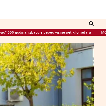
 pepeo visine pet kilometara
MORH: Hrvatska trenutno izr