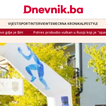
VIJESTI
SPORT
INTERVIEW
TEME
CRNA KRONIKA
LIFESTYLE
 probudio vulkan u Rusiji koji je "spavao" 600 godina, izbacuje