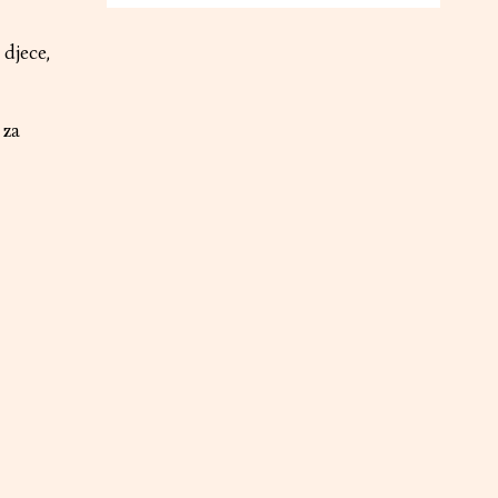
 djece,
 za