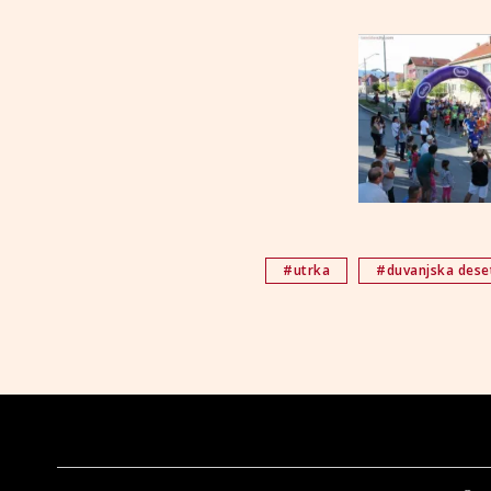
#utrka
#duvanjska dese