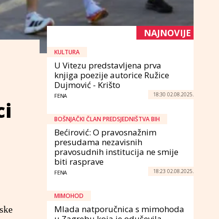
NAJNOVIJE
KULTURA
U Vitezu predstavljena prva
knjiga poezije autorice Ružice
Dujmović - Krišto
18:30 02.08.2025.
FENA
ci
BOŠNJAČKI ČLAN PREDSJEDNIŠTVA BIH
Bećirović: O pravosnažnim
presudama nezavisnih
pravosudnih institucija ne smije
biti rasprave
18:23 02.08.2025.
FENA
MIMOHOD
Mlada natporučnica s mimohoda
jske
u Zagrebu koja je oduševila