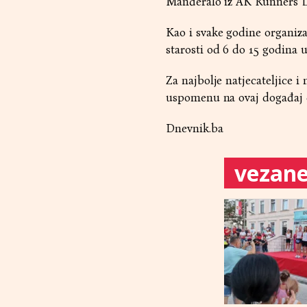
Manđeralo iz AK Runners L
Kao i svake godine organiza
starosti od 6 do 15 godina u
Za najbolje natjecateljice i 
uspomenu na ovaj događaj do
Dnevnik.ba
vezane 