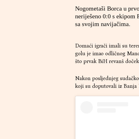
Nogometaši Borca u prvoj
neriješeno 0:0 s ekipom F
sa svojim navijačima.
Domaći igrači imali su teren
golu je imao odličnog Manoj
što prvak BiH revanš doček
Nakon posljednjeg sudačkog 
koji su doputovali iz Banja 