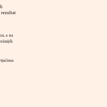
li
 rezultat
nu, a na
lužnijih
vijačima