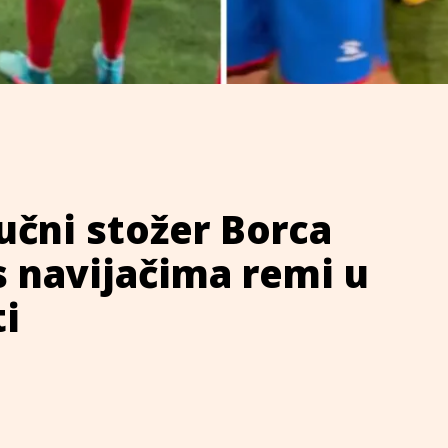
ručni stožer Borca
 s navijačima remi u
i