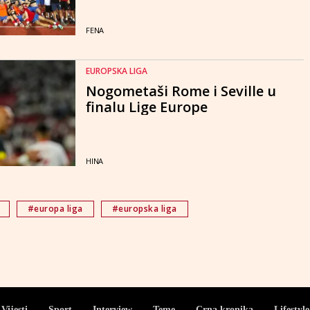
FENA
EUROPSKA LIGA
Nogometaši Rome i Seville u
finalu Lige Europe
HINA
#europa liga
#europska liga
Vijesti
Sport
Interview
Teme
Crna kronika
Lifestyle