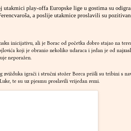
 utakmici play-offa Europske lige u gostima su odigra
erencvaroša, a poslije utakmice proslavili su pozitivan
sku inicijativu, ali je Borac od početka dobro stajao na tere
lovića koji je obranio nekoliko udaraca i jedan je od najzas
uje neporažen.
zvižduka igrači i stručni stožer Borca prišli su tribini s na
Luke, te su uz pjesmu proslavili vrijedan remi.