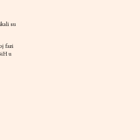
ikali su
j fazi
BiH u