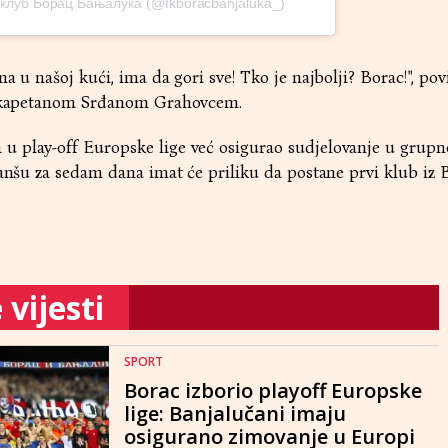
и клуб Борац Бањалука (@fkboracbanjaluka_)
a u našoj kući, ima da gori sve! Tko je najbolji? Borac!", pov
 s kapetanom Srđanom Grahovcem.
 play-off Europske lige već osigurao sudjelovanje u grupno
vanšu za sedam dana imat će priliku da postane prvi klub iz 
vijesti
SPORT
Borac izborio playoff Europske
lige: Banjalučani imaju
osigurano zimovanje u Europi