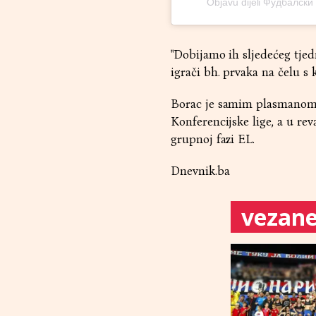
Objavu dijeli Фудбалск
"Dobijamo ih sljedećeg tjedn
igrači bh. prvaka na čelu
Borac je samim plasmanom u
Konferencijske lige, a u re
grupnoj fazi EL.
Dnevnik.ba
vezane 