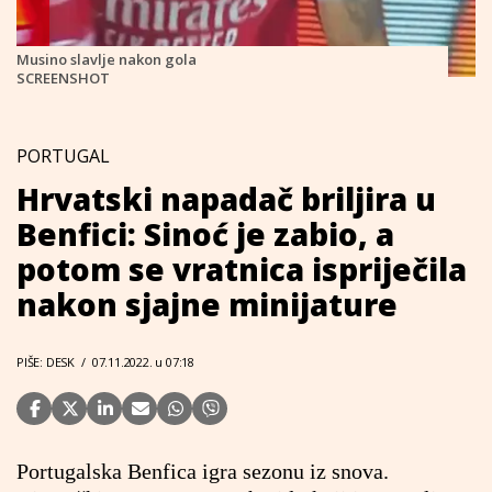
Musino slavlje nakon gola
SCREENSHOT
PORTUGAL
Hrvatski napadač briljira u
Benfici: Sinoć je zabio, a
potom se vratnica ispriječila
nakon sjajne minijature
PIŠE: DESK
/
07.11.2022. u 07:18
Portugalska Benfica igra sezonu iz snova.