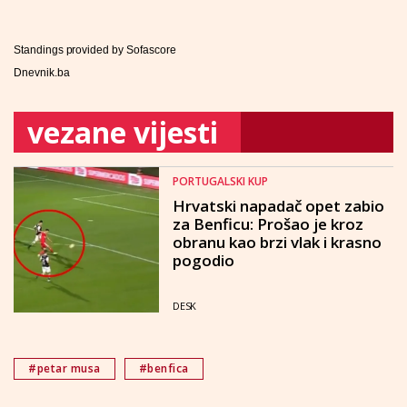
Standings provided by
Sofascore
Dnevnik.ba
vezane vijesti
PORTUGALSKI KUP
Hrvatski napadač opet zabio
za Benficu: Prošao je kroz
obranu kao brzi vlak i krasno
pogodio
DESK
#petar musa
#benfica