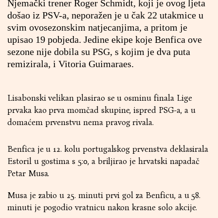
Njemački trener Roger Schmidt, koji je ovog ljeta
došao iz PSV-a, neporažen je u čak 22 utakmice u
svim ovosezonskim natjecanjima, a pritom je
upisao 19 pobjeda. Jedine ekipe koje Benfica ove
sezone nije dobila su PSG, s kojim je dva puta
remizirala, i Vitoria Guimaraes.
Lisabonski velikan plasirao se u osminu finala Lige
prvaka kao prva momčad skupine, ispred PSG-a, a u
domaćem prvenstvu nema pravog rivala.
Benfica je u 12. kolu portugalskog prvenstva deklasirala
Estoril u gostima s 5:0, a briljirao je hrvatski napadač
Petar Musa.
Musa je zabio u 25. minuti prvi gol za Benficu, a u 58.
minuti je pogodio vratnicu nakon krasne solo akcije.