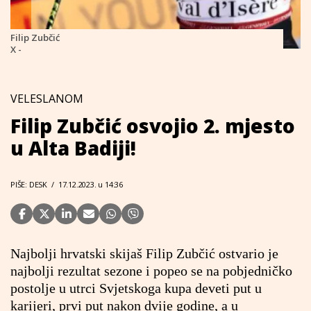
Filip Zubčić
X -
VELESLANOM
Filip Zubčić osvojio 2. mjesto
u Alta Badiji!
PIŠE: DESK
/
17.12.2023. u 14:36
Najbolji hrvatski skijaš Filip Zubčić ostvario je
najbolji rezultat sezone i popeo se na pobjedničko
postolje u utrci Svjetskoga kupa deveti put u
karijeri, prvi put nakon dvije godine, a u