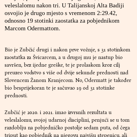
veleslalomu nakon tri. U Talijanskoj Alta Badiji
osvojio je drugo mjesto s vremenom 2:29.42,
odnosno 19 stotinki zaostatka za pobjednikom
Marcom Odermattom.
Bio je Zubčić drugi i nakon prve vožnje, s 31 stotinkom
zaostatka za Švicarcem, a u drugoj mu je nastup bio
savršen, bez ijedne greške, te je prolaskom kroz cilj
preuzeo vodstvo s više od dvije sekunde prednosti nad
Slovencem Žanom Kranjecom. No, Odermatt je također
bio besprijekoran te je sačuvao 19 od 31 stotinke
prednosti.
Zubčić je 2020. i 2021. imao izvrsnih rezultata u
veleslalomu, svojoj udarnoj disciplini, penjući se u tom
razdoblju na pobjedničko postolje sedam puta, od čega
triput kao pobjednik na njegovu najvišu stepenicu, ali