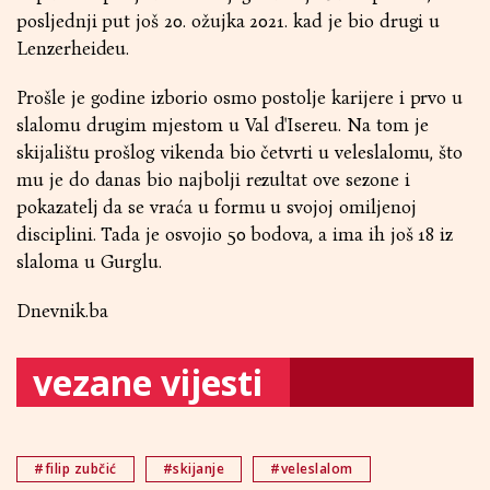
posljednji put još 20. ožujka 2021. kad je bio drugi u
Lenzerheideu.
Prošle je godine izborio osmo postolje karijere i prvo u
slalomu drugim mjestom u Val d'Isereu. Na tom je
skijalištu prošlog vikenda bio četvrti u veleslalomu, što
mu je do danas bio najbolji rezultat ove sezone i
pokazatelj da se vraća u formu u svojoj omiljenoj
disciplini. Tada je osvojio 50 bodova, a ima ih još 18 iz
slaloma u Gurglu.
Dnevnik.ba
vezane vijesti
#filip zubčić
#skijanje
#veleslalom