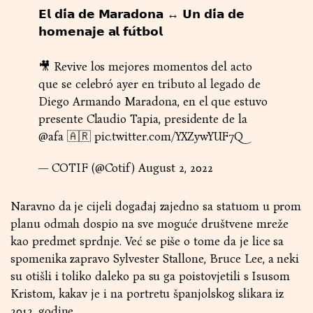
𝗘𝗹 𝗱𝗶́𝗮 𝗱𝗲 𝗠𝗮𝗿𝗮𝗱𝗼𝗻𝗮 ↔️ 𝗨𝗻 𝗱𝗶́𝗮 𝗱𝗲
𝗵𝗼𝗺𝗲𝗻𝗮𝗷𝗲 𝗮𝗹 𝗳𝘂́𝘁𝗯𝗼𝗹
🎥 Revive los mejores momentos del acto
que se celebró ayer en tributo al legado de
Diego Armando Maradona, en el que estuvo
presente Claudio Tapia, presidente de la
@afa
🇦🇷
pic.twitter.com/YXZywYUF7Q
— COTIF (@Cotif)
August 2, 2022
Naravno da je cijeli događaj zajedno sa statuom u prom
planu odmah dospio na sve moguće društvene mreže
kao predmet sprdnje. Već se piše o tome da je lice sa
spomenika zapravo Sylvester Stallone, Bruce Lee, a neki
su otišli i toliko daleko pa su ga poistovjetili s Isusom
Kristom, kakav je i na portretu španjolskog slikara iz
2012. godine.