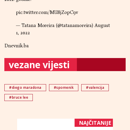
pic.twitter.com/MU8jZopC9v
— Tatana Moreira (@tatanamoreira)
August
1, 2022
Dnevnik.ba
vezane vijesti
#diego maradona
#spomenik
#valencija
#bruce lee
NAJČITANIJE