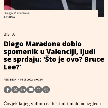
Diego Maradona
ARHIVA
BISTA
Diego Maradona dobio
spomenik u Valenciji, ljudi
se sprdaju: 'Što je ovo? Bruce
Lee?'
PIŠE: DESK
/
03.08.2022. u 07:56
Čovjek kojeg vidimo na bisti niti malo ne izgleda