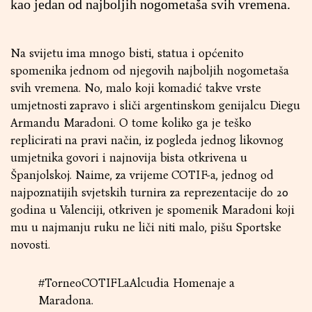
kao jedan od najboljih nogometaša svih vremena.
Na svijetu ima mnogo bisti, statua i općenito
spomenika jednom od njegovih najboljih nogometaša
svih vremena. No, malo koji komadić takve vrste
umjetnosti zapravo i sliči argentinskom genijalcu Diegu
Armandu Maradoni. O tome koliko ga je teško
replicirati na pravi način, iz pogleda jednog likovnog
umjetnika govori i najnovija bista otkrivena u
Španjolskoj. Naime, za vrijeme COTIF-a, jednog od
najpoznatijih svjetskih turnira za reprezentacije do 20
godina u Valenciji, otkriven je spomenik Maradoni koji
mu u najmanju ruku ne liči niti malo, pišu Sportske
novosti.
#TorneoCOTIFLaAlcudia
Homenaje a
Maradona.