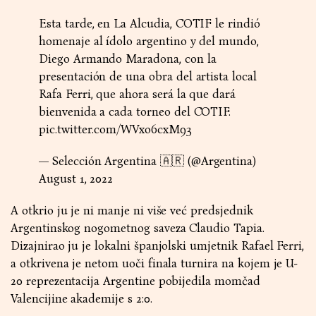
Esta tarde, en La Alcudia, COTIF le rindió
homenaje al ídolo argentino y del mundo,
Diego Armando Maradona, con la
presentación de una obra del artista local
Rafa Ferri, que ahora será la que dará
bienvenida a cada torneo del COTIF.
pic.twitter.com/WVxo6cxM93
— Selección Argentina 🇦🇷 (@Argentina)
August 1, 2022
A otkrio ju je ni manje ni više već predsjednik
Argentinskog nogometnog saveza Claudio Tapia.
Dizajnirao ju je lokalni španjolski umjetnik Rafael Ferri,
a otkrivena je netom uoči finala turnira na kojem je U-
20 reprezentacija Argentine pobijedila momčad
Valencijine akademije s 2:0.