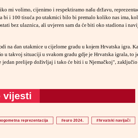
liko mi volimo, cijenimo i respektiramo našu državu, reprezentac
da bi i 100 tisuća po utakmici bilo bi premalo koliko nas ima, ko
stati bez ulaznica, ali uvjeren sam da će biti oko stadiona i navi
godi na dan utakmice u cijelome gradu u kojem Hrvatska igra. K
o u takvoj situaciji u svakom gradu gdje je Hrvatska igrala, to j
e jedan prelijep doživljaj i tako će biti i u Njemačkoj", zaključio
vijesti
nogometna reprezentacija
#euro 2024.
#hrvatski navijači