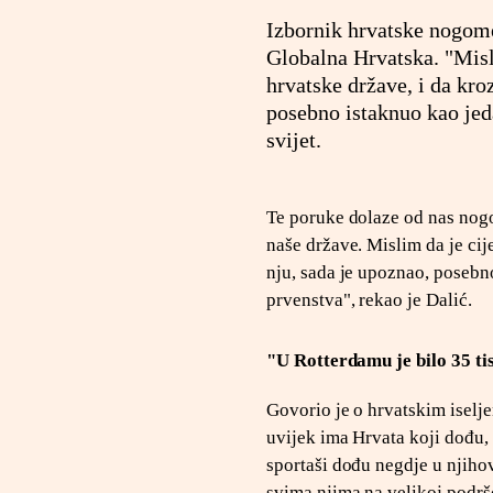
Izbornik hrvatske nogome
Globalna Hrvatska. "Misl
hrvatske države, i da kr
posebno istaknuo kao jed
svijet.
Te poruke dolaze od nas nogo
naše države. Mislim da je cij
nju, sada je upoznao, posebn
prvenstva", rekao je Dalić.
"U Rotterdamu je bilo 35 t
Govorio je o hrvatskim iselje
uvijek ima Hrvata koji dođu, k
sportaši dođu negdje u njiho
svima njima na velikoj podrš