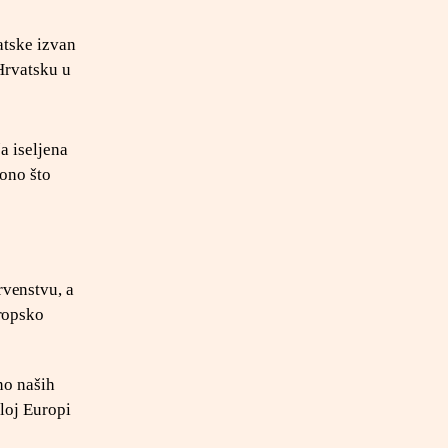
atske izvan
 Hrvatsku u
a iseljena
 ono što
rvenstvu, a
uropsko
no naših
loj Europi