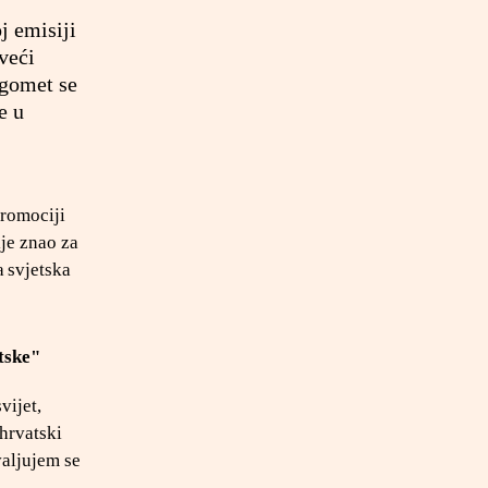
j emisiji
veći
ogomet se
e u
promociji
ije znao za
a svjetska
tske"
vijet,
 hrvatski
valjujem se