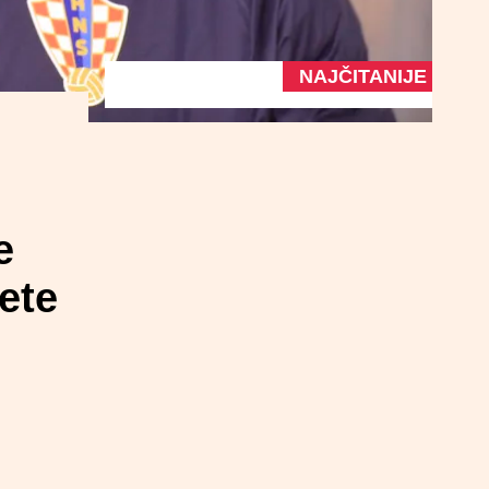
NAJČITANIJE
e
ete