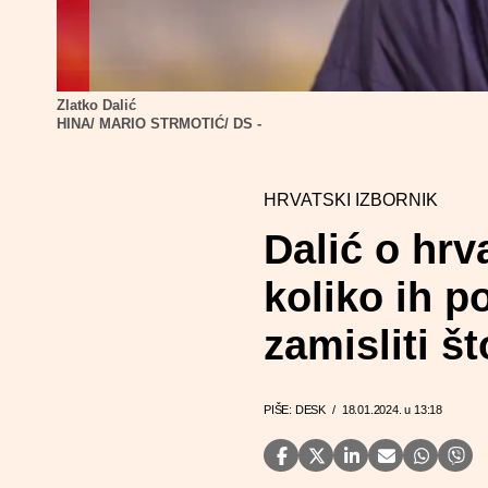
Zlatko Dalić
HINA/ MARIO STRMOTIĆ/ DS -
HRVATSKI IZBORNIK
Dalić o hrv
koliko ih 
zamisliti št
PIŠE: DESK
/
18.01.2024. u 13:18