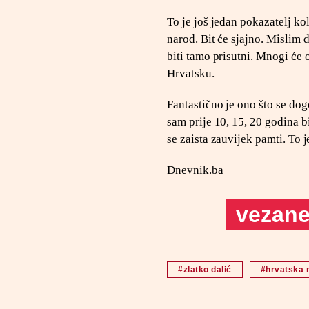
To je još jedan pokazatelj ko
narod. Bit će sjajno. Mislim 
biti tamo prisutni. Mnogi će o
Hrvatsku.
Fantastično je ono što se do
sam prije 10, 15, 20 godina bi
se zaista zauvijek pamti. To j
Dnevnik.ba
vezane 
#zlatko dalić
#hrvatska 