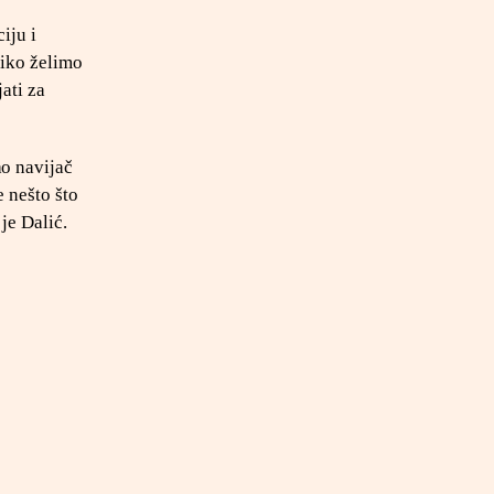
iju i
liko želimo
jati za
ao navijač
e nešto što
 je Dalić.