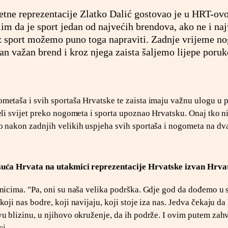
tne reprezentacije Zlatko Dalić gostovao je u HRT-ovo
im da je sport jedan od najvećih brendova, ako ne i naj
oz sport možemo puno toga napraviti. Zadnje vrijeme n
an važan brend i kroz njega zaista šaljemo lijepe poruk
metaša i svih sportaša Hrvatske te zaista imaju važnu ulogu u 
eli svijet preko nogometa i sporta upoznao Hrvatsku. Onaj tko n
o nakon zadnjih velikih uspjeha svih sportaša i nogometa na dv
isuća Hrvata na utakmici reprezentacije Hrvatske izvan Hrva
nicima. "Pa, oni su naša velika podrška. Gdje god da dođemo u s
oji nas bodre, koji navijaju, koji stoje iza nas. Jedva čekaju da
vu blizinu, u njihovo okruženje, da ih podrže. I ovim putem zah
ci.