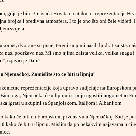
am, gdje je bilo 35 tisuća Hrvata na utakmici reprezentacije Hrv
ajna brojka i predivna atmosfera. I to je ono što oni žele vidjeti,
jem svijeta.
ukomet, dvorane su pune, tereni su puni naših ljudi. I zaista, naš
za nas, podržava nas. Mi smo njima zaista velika, velika snaga i
", izjavio je Dalić.
u Njemačkoj. Zamislite što će biti u lipnju"
ukometne reprezentacije koja upravo sudjeluje na Europskom p
Osim toga, Njemačka će u lipnju i srpnju ugostiti nogometno E
ka igrati u skupini sa Španjolskom, Italijom i Albanijom.
 dio kako će biti na Europskom prvenstvu u Njemačkoj. Sad je pu
iti kako će biti u lipnju. Mislim da po nekakvim najavama u cije
nice.