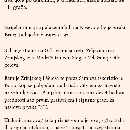
11 igrača.
Strijelci su najraspoloženiji bili na Koševu gdje je Široki
Brijeg pobijedio Sarajevo s 3:1.
S druge strane, na Grbavici u susretu Željezničara i
Zrinjskog te u Modriči između Sloge i Veleža nije bilo
golova.
Remije Zrinjskog i Veleža te poraz Sarajeva iskoristio je
Borac koji se pobjedom nad Tuzla Cityjem 2:1 učvrstio
na vrhu ljestvice. Banjalučki tim sada ima devet bodova
prednosti nad prvim pratiteljem i sigurno grabi ka
naslovu prvaka BiH.
Utakmicama ovog kola prisustvovalo je 20.977 gledatelja
ili 3.496 po utakmici, a najveća posjeta po izvještajima