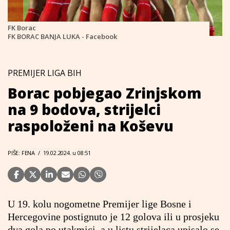
FK Borac
FK BORAC BANJA LUKA - Facebook
PREMIJER LIGA BIH
Borac pobjegao Zrinjskom
na 9 bodova, strijelci
raspoloženi na Koševu
PIŠE: FENA
/
19.02.2024. u 08:51
U 19. kolu nogometne Premijer lige Bosne i
Hercegovine postignuto je 12 golova ili u prosjeku
dva gola po utakmici, a u listu strijelaca upisalo se