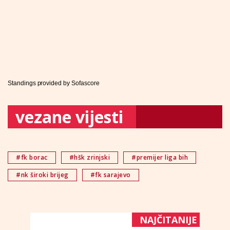
Standings provided by
Sofascore
vezane vijesti
#fk borac
#hšk zrinjski
#premijer liga bih
#nk široki brijeg
#fk sarajevo
NAJČITANIJE