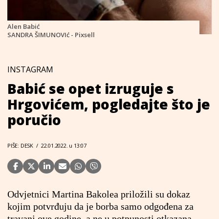
Alen Babić
SANDRA ŠIMUNOVIć - Pixsell
INSTAGRAM
Babić se opet izruguje s
Hrgovićem, pogledajte što je
poručio
PIŠE: DESK
/
22.01.2022. u 13:07
Odvjetnici Martina Bakolea priložili su dokaz
kojim potvrđuju da je borba samo odgođena za
travanj ove godine, a ne u potpunosti otkazana