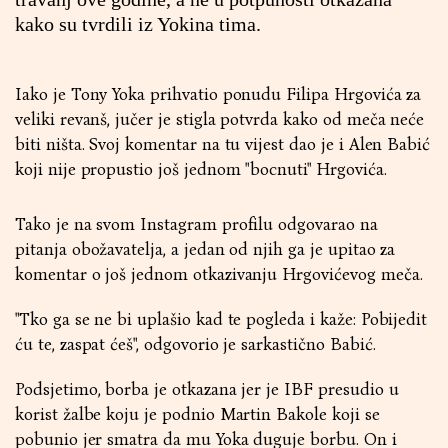
kako su tvrdili iz Yokina tima.
Iako je Tony Yoka prihvatio ponudu Filipa Hrgovića za
veliki revanš, jučer je stigla potvrda kako od meča neće
biti ništa. Svoj komentar na tu vijest dao je i Alen Babić
koji nije propustio još jednom "bocnuti" Hrgovića.
Tako je na svom Instagram profilu odgovarao na
pitanja obožavatelja, a jedan od njih ga je upitao za
komentar o još jednom otkazivanju Hrgovićevog meča.
"Tko ga se ne bi uplašio kad te pogleda i kaže: Pobijedit
ću te, zaspat ćeš", odgovorio je sarkastično Babić.
Podsjetimo, borba je otkazana jer je IBF presudio u
korist žalbe koju je podnio Martin Bakole koji se
pobunio jer smatra da mu Yoka duguje borbu. On i