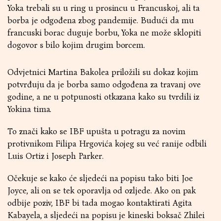
Yoka trebali su u ring u prosincu u Francuskoj, ali ta
borba je odgođena zbog pandemije. Budući da mu
francuski borac duguje borbu, Yoka ne može sklopiti
dogovor s bilo kojim drugim borcem.
Odvjetnici Martina Bakolea priložili su dokaz kojim
potvrđuju da je borba samo odgođena za travanj ove
godine, a ne u potpunosti otkazana kako su tvrdili iz
Yokina tima.
To znači kako se IBF upušta u potragu za novim
protivnikom Filipa Hrgovića kojeg su već ranije odbili
Luis Ortiz i Joseph Parker.
Očekuje se kako će sljedeći na popisu tako biti Joe
Joyce, ali on se tek oporavlja od ozljede. Ako on pak
odbije poziv, IBF bi tada mogao kontaktirati Agita
Kabayela, a sljedeći na popisu je kineski boksač Zhilei