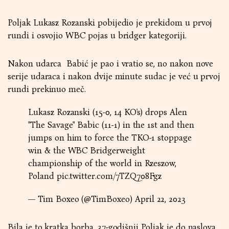
Poljak Lukasz Rozanski pobijedio je prekidom u prvoj
rundi i osvojio WBC pojas u bridger kategoriji.
Nakon udarca Babić je pao i vratio se, no nakon nove
serije udaraca i nakon dvije minute sudac je već u prvoj
rundi prekinuo meč.
Lukasz Rozanski (15-0, 14 KO's) drops Alen
"The Savage" Babic (11-1) in the 1st and then
jumps on him to force the TKO-1 stoppage
win & the WBC Bridgerweight
championship of the world in Rzeszow,
Poland
pic.twitter.com/7TZQ708Fgz
— Tim Boxeo (@TimBoxeo)
April 22, 2023
Bila je to kratka borba, 37-godišnji Poljak je do naslova