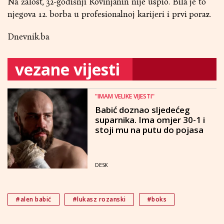
Na žalost, 32-godišnji Rovinjanin nije uspio. Bila je to
njegova 12. borba u profesionalnoj karijeri i prvi poraz.
Dnevnik.ba
vezane vijesti
"IMAM VELIKE VIJESTI"
Babić doznao sljedećeg
suparnika. Ima omjer 30-1 i
stoji mu na putu do pojasa
DESK
#alen babić
#lukasz rozanski
#boks