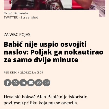
Babić i Rozanski
TWITTER - Screenshot
ZA WBC POJAS
Babić nije uspio osvojiti
naslov: Poljak ga nokautirao
za samo dvije minute
PIŠE: DESK
/
23.04.2023. u 08:09
Hrvatski boksač Alen Babić nije iskoristio
povijesnu priliku koja mu se otvorila.