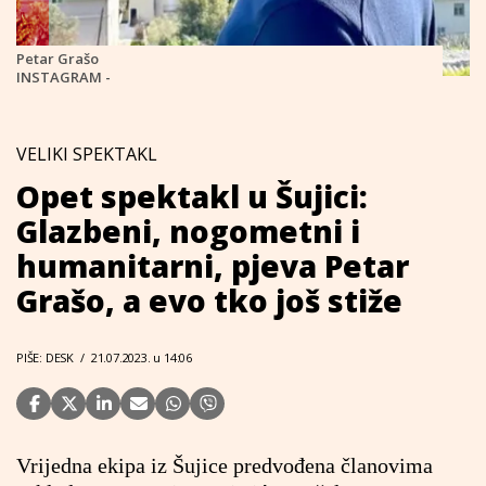
Petar Grašo
INSTAGRAM -
VELIKI SPEKTAKL
Opet spektakl u Šujici:
Glazbeni, nogometni i
humanitarni, pjeva Petar
Grašo, a evo tko još stiže
PIŠE: DESK
/
21.07.2023. u 14:06
Vrijedna ekipa iz Šujice predvođena članovima