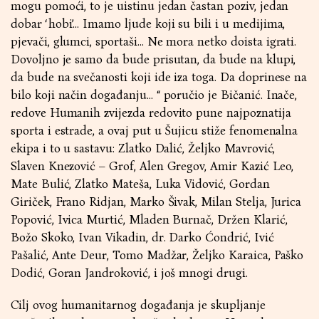
mogu pomoći, to je uistinu jedan častan poziv, jedan
dobar ‘hobi’… Imamo ljude koji su bili i u medijima,
pjevači, glumci, sportaši… Ne mora netko doista igrati.
Dovoljno je samo da bude prisutan, da bude na klupi,
da bude na svečanosti koji ide iza toga. Da doprinese na
bilo koji način događanju… “ poručio je Bičanić. Inače,
redove Humanih zvijezda redovito pune najpoznatija
sporta i estrade, a ovaj put u Šujicu stiže fenomenalna
ekipa i to u sastavu: Zlatko Dalić, Željko Mavrović,
Slaven Knezović – Grof, Alen Gregov, Amir Kazić Leo,
Mate Bulić, Zlatko Mateša, Luka Vidović, Gordan
Giriček, Frano Ridjan, Marko Šivak, Milan Stelja, Jurica
Popović, Ivica Murtić, Mladen Burnač, Držen Klarić,
Božo Skoko, Ivan Vikadin, dr. Darko Ćondrić, Ivić
Pašalić, Ante Deur, Tomo Madžar, Željko Karaica, Paško
Dodić, Goran Jandroković, i još mnogi drugi.
Cilj ovog humanitarnog događanja je skupljanje