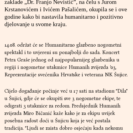
zaklade „Dr. Franjo Nevistić”, na čelu s Jurom
Krstanovićem i Ivićem Pašalićem, okupila se i ove
godine kako bi nastavila humanitarno i pozitivno
djelovanje u svome kraju.
14.08. održat će se Humanitarno glazbeno nogometni
spektakl i to uvjereni su ponajbolji do sada. Koncert
Petra Graše jednog od najpopularnijeg glazbenika u
regiji i nogometne utakmice Humanih zvijezda ’03,
Reprezentacije svećenika Hrvatske i veterana NK Šujice.
Cijelo događanje počinje već u 17 sati na stadionu “Dila”
u Šujici, gdje će se okupiti sve 3 nogometne ekipe, te
odigrati 3 utakmice za redom. Predsjednik Humanih
zvijezda Miro Bičanić kaže kako je za ekipu uvijek
posebna radost doći u Šujicu koja je već postala
tradicija. “Ljudi se zaista dobro osjećaju kada nekomu