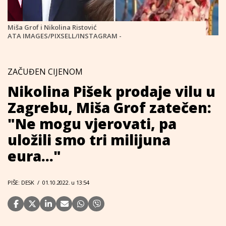
Miša Grof i Nikolina Ristović
ATA IMAGES/PIXSELL/INSTAGRAM -
ZAČUĐEN CIJENOM
Nikolina Pišek prodaje vilu u
Zagrebu, Miša Grof zatečen:
"Ne mogu vjerovati, pa
uložili smo tri milijuna
eura..."
PIŠE: DESK
/
01.10.2022. u 13:54