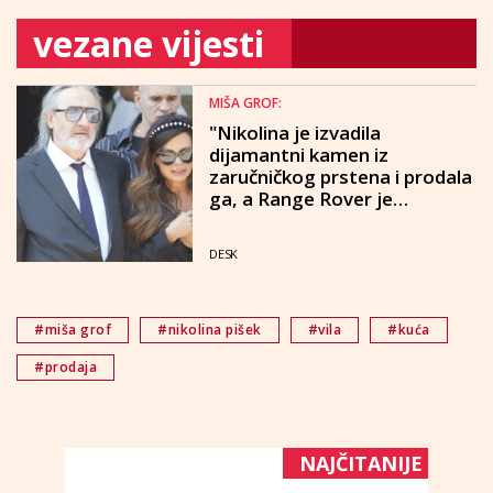
vezane vijesti
MIŠA GROF:
"Nikolina je izvadila
dijamantni kamen iz
zaručničkog prstena i prodala
ga, a Range Rover je
poklonila nesposobnom
bratu, debilu..."
DESK
#miša grof
#nikolina pišek
#vila
#kuća
#prodaja
NAJČITANIJE