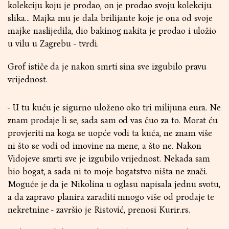
kolekciju koju je prodao, on je prodao svoju kolekciju
slika… Majka mu je dala brilijante koje je ona od svoje
majke naslijedila, dio bakinog nakita je prodao i uložio
u vilu u Zagrebu - tvrdi.
Grof ističe da je nakon smrti sina sve izgubilo pravu
vrijednost.
- U tu kuću je sigurno uloženo oko tri milijuna eura. Ne
znam prodaje li se, sada sam od vas čuo za to. Morat ću
provjeriti na koga se uopće vodi ta kuća, ne znam više
ni što se vodi od imovine na mene, a što ne. Nakon
Vidojeve smrti sve je izgubilo vrijednost. Nekada sam
bio bogat, a sada ni to moje bogatstvo ništa ne znači.
Moguće je da je Nikolina u oglasu napisala jednu svotu,
a da zapravo planira zaraditi mnogo više od prodaje te
nekretnine - završio je Ristović, prenosi
Kurir.rs
.