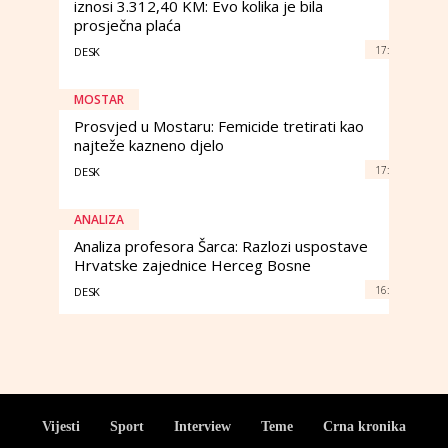
iznosi 3.312,40 KM: Evo kolika je bila
prosječna plaća
17:
DESK
MOSTAR
Prosvjed u Mostaru: Femicide tretirati kao
najteže kazneno djelo
17:
DESK
ANALIZA
Analiza profesora Šarca: Razlozi uspostave
Hrvatske zajednice Herceg Bosne
16:
DESK
Vijesti
Sport
Interview
Teme
Crna kronika