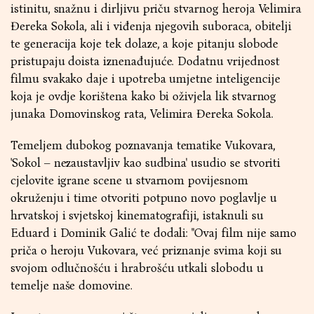
istinitu, snažnu i dirljivu priču stvarnog heroja Velimira
Đereka Sokola, ali i viđenja njegovih suboraca, obitelji
te generacija koje tek dolaze, a koje pitanju slobode
pristupaju doista iznenađujuće. Dodatnu vrijednost
filmu svakako daje i upotreba umjetne inteligencije
koja je ovdje korištena kako bi oživjela lik stvarnog
junaka Domovinskog rata, Velimira Đereka Sokola.
Temeljem dubokog poznavanja tematike Vukovara,
'Sokol – nezaustavljiv kao sudbina' usudio se stvoriti
cjelovite igrane scene u stvarnom povijesnom
okruženju i time otvoriti potpuno novo poglavlje u
hrvatskoj i svjetskoj kinematografiji, istaknuli su
Eduard i Dominik Galić te dodali: "Ovaj film nije samo
priča o heroju Vukovara, već priznanje svima koji su
svojom odlučnošću i hrabrošću utkali slobodu u
temelje naše domovine.