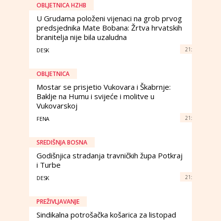
OBLJETNICA HZHB
U Grudama položeni vijenaci na grob prvog
predsjednika Mate Bobana: Žrtva hrvatskih
branitelja nije bila uzaludna
21:
DESK
OBLJETNICA
Mostar se prisjetio Vukovara i Škabrnje:
Baklje na Humu i svijeće i molitve u
Vukovarskoj
21:
FENA
SREDIŠNJA BOSNA
Godišnjica stradanja travničkih župa Potkraj
i Turbe
21:
DESK
PREŽIVLJAVANJE
Sindikalna potrošačka košarica za listopad