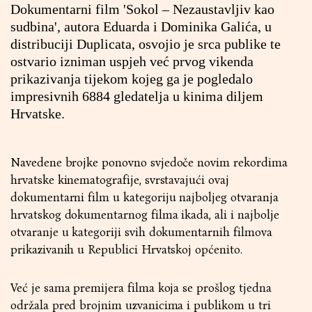
Dokumentarni film 'Sokol – Nezaustavljiv kao
sudbina', autora Eduarda i Dominika Galića, u
distribuciji Duplicata, osvojio je srca publike te
ostvario izniman uspjeh već prvog vikenda
prikazivanja tijekom kojeg ga je pogledalo
impresivnih 6884 gledatelja u kinima diljem
Hrvatske.
Navedene brojke ponovno svjedoče novim rekordima
hrvatske kinematografije, svrstavajući ovaj
dokumentarni film u kategoriju najboljeg otvaranja
hrvatskog dokumentarnog filma ikada, ali i najbolje
otvaranje u kategoriji svih dokumentarnih filmova
prikazivanih u Republici Hrvatskoj općenito.
Već je sama premijera filma koja se prošlog tjedna
održala pred brojnim uzvanicima i publikom u tri