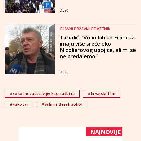
DESK
GLAVNI DRŽAVNI ODVJETNIK
Turudić: "Volio bih da Francuzi
imaju više sreće oko
Nicolierovog ubojice, ali mi se
ne predajemo"
DESK
#sokol nezaustavljiv kao sudbina
#hrvatski film
#vukovar
#velimir đerek sokol
NAJNOVIJE