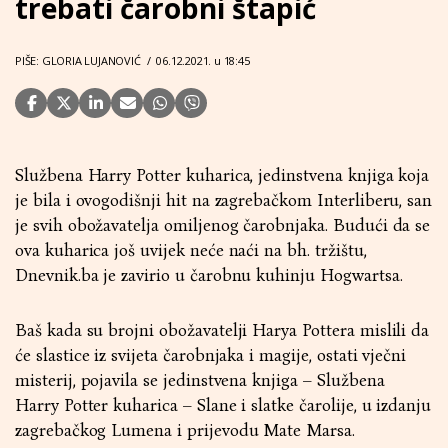
trebati čarobni štapić
PIŠE: GLORIA LUJANOVIĆ
/
06.12.2021. u 18:45
Službena Harry Potter kuharica, jedinstvena knjiga koja
je bila i ovogodišnji hit na zagrebačkom Interliberu, san
je svih obožavatelja omiljenog čarobnjaka. Budući da se
ova kuharica još uvijek neće naći na bh. tržištu,
Dnevnik.ba je zavirio u čarobnu kuhinju Hogwartsa.
Baš kada su brojni obožavatelji Harya Pottera mislili da
će slastice iz svijeta čarobnjaka i magije, ostati vječni
misterij, pojavila se jedinstvena knjiga – Službena
Harry Potter kuharica – Slane i slatke čarolije, u izdanju
zagrebačkog Lumena i prijevodu Mate Marsa.