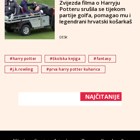
Zvijezda filma o Harryju
Potteru srušila se tijekom
partije golfa, pomagao mu i
legendrani hrvatski košarkaš
DESK
#harry potter
#školska knjiga
#fantasy
#j.k.rowling
#prva harry potter kuharica
NAJČITANIJE