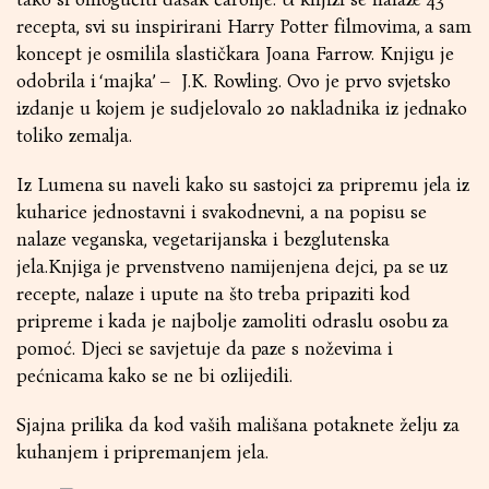
recepta, svi su inspirirani Harry Potter filmovima, a sam
koncept je osmilila slastičkara Joana Farrow. Knjigu je
odobrila i ‘majka’ – J.K. Rowling. Ovo je prvo svjetsko
izdanje u kojem je sudjelovalo 20 nakladnika iz jednako
toliko zemalja.
Iz Lumena su naveli kako su sastojci za pripremu jela iz
kuharice jednostavni i svakodnevni, a na popisu se
nalaze veganska, vegetarijanska i bezglutenska
jela.Knjiga je prvenstveno namijenjena dejci, pa se uz
recepte, nalaze i upute na što treba pripaziti kod
pripreme i kada je najbolje zamoliti odraslu osobu za
pomoć. Djeci se savjetuje da paze s noževima i
pećnicama kako se ne bi ozlijedili.
Sjajna prilika da kod vaših mališana potaknete želju za
kuhanjem i pripremanjem jela.