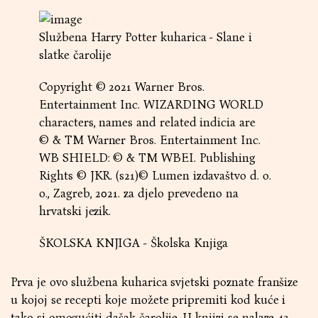
Službena Harry Potter kuharica - Slane i
slatke čarolije
Copyright © 2021 Warner Bros.
Entertainment Inc. WIZARDING WORLD
characters, names and related indicia are
© & TM Warner Bros. Entertainment Inc.
WB SHIELD: © & TM WBEI. Publishing
Rights © JKR. (s21)© Lumen izdavaštvo d. o.
o., Zagreb, 2021. za djelo prevedeno na
hrvatski jezik.
ŠKOLSKA KNJIGA - Školska Knjiga
Prva je ovo službena kuharica svjetski poznate franšize
u kojoj se recepti koje možete pripremiti kod kuće i
tako si omogućiti dašak čarolije. U knjizi se nalaze 43