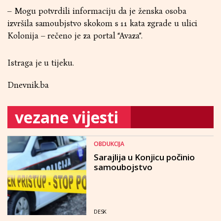
– Mogu potvrdili informaciju da je ženska osoba
izvršila samoubjstvo skokom s 11 kata zgrade u ulici
Kolonija – rečeno je za portal “Avaza”.
Istraga je u tijeku.
Dnevnik.ba
vezane vijesti
OBDUKCIJA
Sarajlija u Konjicu počinio
samoubojstvo
DESK