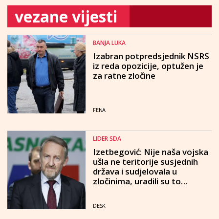
vezane vijesti
BANJA LUKA
Izabran potpredsjednik NSRS
iz reda opozicije, optužen je
za ratne zločine
FENA
LIDER SDA
Izetbegović: Nije naša vojska
ušla ne teritorije susjednih
država i sudjelovala u
zločinima, uradili su to
Hrvatska i Srbija
DESK