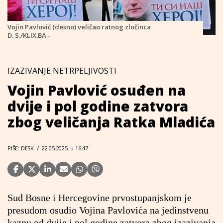
Vojin Pavlović (desno) veličao ratnog zločinca
D. S./KLIX.BA -
IZAZIVANJE NETRPELJIVOSTI
Vojin Pavlović osuđen na
dvije i pol godine zatvora
zbog veličanja Ratka Mladića
PIŠE: DESK
/
22.05.2025. u 16:47
Sud Bosne i Hercegovine prvostupanjskom je
presudom osudio Vojina Pavlovića na jedinstvenu
kaznu od dvije i pol godine zatvora zbog izazivanja