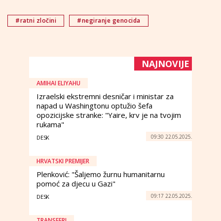
#ratni zločini
#negiranje genocida
NAJNOVIJE
AMIHAI ELIYAHU
Izraelski ekstremni desničar i ministar za
napad u Washingtonu optužio šefa
opozicijske stranke: "Yaire, krv je na tvojim
rukama"
09:30 22.05.2025.
DESK
HRVATSKI PREMIJER
Plenković: "Šaljemo žurnu humanitarnu
pomoć za djecu u Gazi"
09:17 22.05.2025.
DESK
TRANSFERI