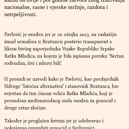
nacionalne, rasne i vjerske mržnje, razdora i
netrpeljivosti.
Pavlović je osuđen jer je 10. ožujka 2023. na raskrižju
iznad semafora u Bratuncu postavio transparent s
likom bivšeg zapovjednika Vojske Republike Srpske
Ratka Mladića, na kojem je bila ispisana poruka: "Sretan
rođendan, živi i zdravi bili".
U presudi se navodi kako je Pavlović, kao predsjednik
Udruge "Istočna alternativa" i stanovnik Bratunca, bio
svjestan da tim činom veliča Ratka Mladića, koji je
presudom međunarodnog suda osuđen za genocid i
druge ratne zločine.
Također je proglašen krivim jer je odobravao i
pokušavao opravdati genocid u Srebrenici,