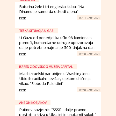
Baturinu žele i tri engleska kluba; "Na
Dinamu je samo da odredi cijenu"
09:11 22.05.2025.
DESK
TEŠKA SITUACIJA U GAZI
U Gazu od ponedjeljka ušlo 98 kamiona s
pomoći, humanitarne udruge upozoravaju
da je potrebno najmanje 500-tinjak na dan
08:58 22.05.2025.
DESK
ISPRED ŽIDOVSKOG MUZEJA CAPITAL
Mladi izraelski par ubijen u Washingtonu.
Ubio ih radikalni ljevičar, tijekom uhićenja
vikao: "Sloboda Palestini"
08:48 22.05.2025.
DESK
ANTON KOBJAKOV
Putinov savjetnik: "SSSR i dalje pravno
postoji, a kriza u Ukrajini je unutarnji sukob"