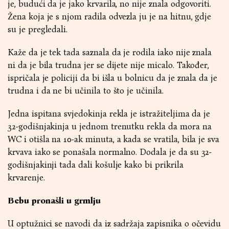
je, budući da je jako krvarila, no nije znala odgovoriti.
Žena koja je s njom radila odvezla ju je na hitnu, gdje
su je pregledali.
Kaže da je tek tada saznala da je rodila iako nije znala
ni da je bila trudna jer se dijete nije micalo. Također,
ispričala je policiji da bi išla u bolnicu da je znala da je
trudna i da ne bi učinila to što je učinila.
Jedna ispitana svjedokinja rekla je istražiteljima da je
32-godišnjakinja u jednom trenutku rekla da mora na
WC i otišla na 10-ak minuta, a kada se vratila, bila je sva
krvava iako se ponašala normalno. Dodala je da su 32-
godišnjakinji tada dali košulje kako bi prikrila
krvarenje.
Bebu pronašli u grmlju
U optužnici se navodi da iz sadržaja zapisnika o očevidu