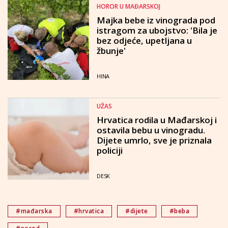
HOROR U MAĐARSKOJ
Majka bebe iz vinograda pod
istragom za ubojstvo: 'Bila je
bez odjeće, upetljana u
žbunje'
HINA
UŽAS
Hrvatica rodila u Mađarskoj i
ostavila bebu u vinogradu.
Dijete umrlo, sve je priznala
policiji
DESK
#mađarska
#hrvatica
#dijete
#beba