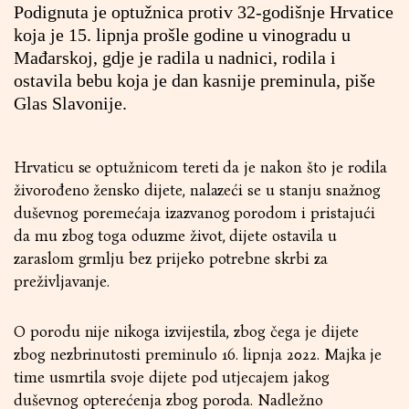
Podignuta je optužnica protiv 32-godišnje Hrvatice
koja je 15. lipnja prošle godine u vinogradu u
Mađarskoj, gdje je radila u nadnici, rodila i
ostavila bebu koja je dan kasnije preminula, piše
Glas Slavonije
.
Hrvaticu se optužnicom tereti da je nakon što je rodila
živorođeno žensko dijete, nalazeći se u stanju snažnog
duševnog poremećaja izazvanog porodom i pristajući
da mu zbog toga oduzme život, dijete ostavila u
zaraslom grmlju bez prijeko potrebne skrbi za
preživljavanje.
O porodu nije nikoga izvijestila, zbog čega je dijete
zbog nezbrinutosti preminulo 16. lipnja 2022. Majka je
time usmrtila svoje dijete pod utjecajem jakog
duševnog opterećenja zbog poroda. Nadležno