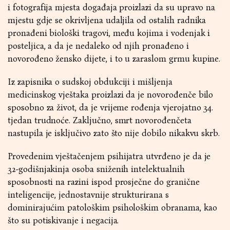
i fotografija mjesta događaja proizlazi da su upravo na
mjestu gdje se okrivljena udaljila od ostalih radnika
pronađeni biološki tragovi, među kojima i vodenjak i
posteljica, a da je nedaleko od njih pronađeno i
novorođeno žensko dijete, i to u zaraslom grmu kupine.
Iz zapisnika o sudskoj obdukciji i mišljenja
medicinskog vještaka proizlazi da je novorođenče bilo
sposobno za život, da je vrijeme rođenja vjerojatno 34.
tjedan trudnoće. Zaključno, smrt novorođenčeta
nastupila je isključivo zato što nije dobilo nikakvu skrb.
Provedenim vještačenjem psihijatra utvrđeno je da je
32-godišnjakinja osoba sniženih intelektualnih
sposobnosti na razini ispod prosječne do granične
inteligencije, jednostavnije strukturirana s
dominirajućim patološkim psihološkim obranama, kao
što su potiskivanje i negacija.