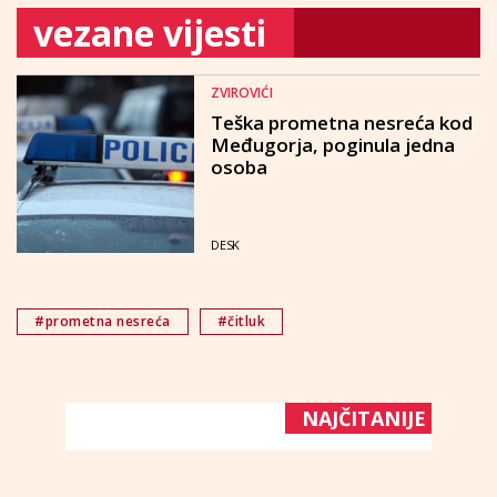
vezane vijesti
ZVIROVIĆI
Teška prometna nesreća kod
Međugorja, poginula jedna
osoba
DESK
#prometna nesreća
#čitluk
NAJČITANIJE