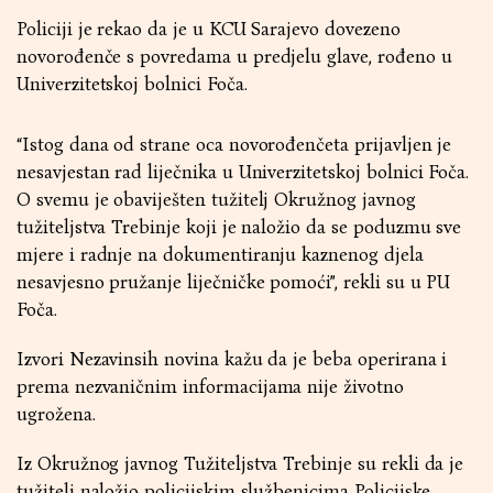
Policiji je rekao da je u KCU Sarajevo dovezeno
novorođenče s povredama u predjelu glave, rođeno u
Univerzitetskoj bolnici Foča.
“Istog dana od strane oca novorođenčeta prijavljen je
nesavjestan rad liječnika u Univerzitetskoj bolnici Foča.
O svemu je obaviješten tužitelj Okružnog javnog
tužiteljstva Trebinje koji je naložio da se poduzmu sve
mjere i radnje na dokumentiranju kaznenog djela
nesavjesno pružanje liječničke pomoći”, rekli su u PU
Foča.
Izvori Nezavinsih novina kažu da je beba operirana i
prema nezvaničnim informacijama nije životno
ugrožena.
Iz Okružnog javnog Tužiteljstva Trebinje su rekli da je
tužitelj naložio policijskim službenicima Policijske