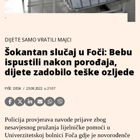
-
DIJETE SAMO VRATILI MAJCI
Šokantan slučaj u Foči: Bebu
ispustili nakon porođaja,
dijete zadobilo teške ozljede
PIŠE: DESK
/
23.08.2022. u 21:07
Policija provjerava navode prijave zbog
nesavjesnog pružanja lijelničke pomoći u
Univerzitetskoj bolnici Foča gdje je novorođenče