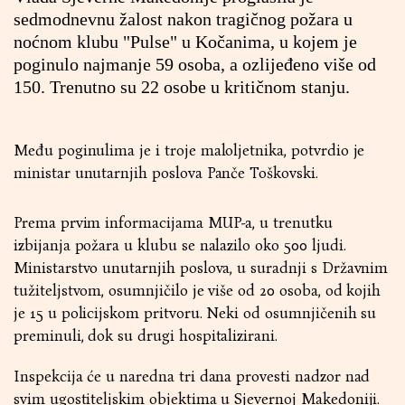
sedmodnevnu žalost nakon tragičnog požara u
noćnom klubu "Pulse" u Kočanima, u kojem je
poginulo najmanje 59 osoba, a ozlijeđeno više od
150. Trenutno su 22 osobe u kritičnom stanju.
Među poginulima je i troje maloljetnika, potvrdio je
ministar unutarnjih poslova Panče Toškovski.
Prema prvim informacijama MUP-a, u trenutku
izbijanja požara u klubu se nalazilo oko 500 ljudi.
Ministarstvo unutarnjih poslova, u suradnji s Državnim
tužiteljstvom, osumnjičilo je više od 20 osoba, od kojih
je 15 u policijskom pritvoru. Neki od osumnjičenih su
preminuli, dok su drugi hospitalizirani.
Inspekcija će u naredna tri dana provesti nadzor nad
svim ugostiteljskim objektima u Sjevernoj Makedoniji.