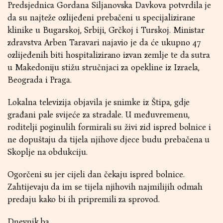
Predsjednica Gordana Siljanovska Davkova potvrdila je
da su najteže ozlijeđeni prebačeni u specijalizirane
klinike u Bugarskoj, Srbiji, Grčkoj i Turskoj. Ministar
zdravstva Arben Taravari najavio je da će ukupno 47
ozlijeđenih biti hospitalizirano izvan zemlje te da sutra
u Makedoniju stižu stručnjaci za opekline iz Izraela,
Beograda i Praga.
Lokalna televizija objavila je snimke iz Štipa, gdje
građani pale svijeće za stradale. U međuvremenu,
roditelji poginulih formirali su živi zid ispred bolnice i
ne dopuštaju da tijela njihove djece budu prebačena u
Skoplje na obdukciju.
Ogorčeni su jer cijeli dan čekaju ispred bolnice.
Zahtijevaju da im se tijela njihovih najmilijih odmah
predaju kako bi ih pripremili za sprovod.
Dnevnik.ba