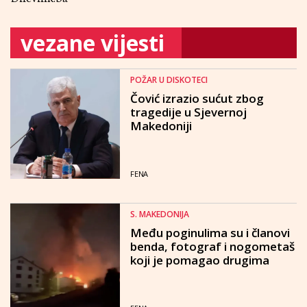
vezane vijesti
POŽAR U DISKOTECI
Čović izrazio sućut zbog
tragedije u Sjevernoj
Makedoniji
FENA
S. MAKEDONIJA
Među poginulima su i članovi
benda, fotograf i nogometaš
koji je pomagao drugima