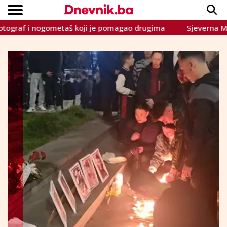
f i nogometaš koji je pomagao drugima
Sjeverna Makedoni
Copyright © Dnevnik.ba 2023.
CRNA KRONIKA
INTERVIEW
LIFESTYLE
VIJESTI
SPORT
TEME