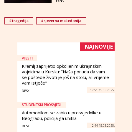
FENA
#tragedija
#sjeverna makedonija
NAJNOVIJE
VIJESTI
Kremlj zaprijetio opkoljenim ukrajinskim
vojnicima u Kursku: "Naša ponuda da vam
se poštede životi je još na stolu, ali vrijeme
vam istječe"
12:51 15.03.2025.
DESK
STUDENTSKI PROSVJEDI
Automobilom se zabio u prosvjednike u
Beogradu, policija ga uhitila
12:44 15.03.2025.
DESK