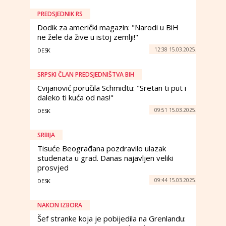
PREDSJEDNIK RS
Dodik za američki magazin: "Narodi u BiH
ne žele da žive u istoj zemlji!"
12:38 15.03.2025.
DESK
SRPSKI ČLAN PREDSJEDNIŠTVA BIH
Cvijanović poručila Schmidtu: "Sretan ti put i
daleko ti kuća od nas!"
09:51 15.03.2025.
DESK
SRBIJA
Tisuće Beograđana pozdravilo ulazak
studenata u grad. Danas najavljen veliki
prosvjed
09:44 15.03.2025.
DESK
NAKON IZBORA
Šef stranke koja je pobijedila na Grenlandu: