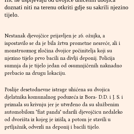
doznati niti na terenu otkriti gdje su sakrili njezino
tijelo.
Nestanak djevojčice prijavljen je 26. ožujka, a
ispostavilo se da je bila žrtva prometne nesreće, ali i
monstruoznog zločina dvojice počinitelja koji su
njezino tijelo prvo bacili na divlji deponij. Policija
sumnja da je tijelo jedan od osumnjičenih naknadno
prebacio na drugu lokaciju.
Poslije desetodnevne istrage uhićena su dvojica
djelatnika komunalnog poduzeća iz Bora- D.D. i J. S. i
priznala su krivnju jer je utvrđeno da su službenim
automobilom "fiat panda" udarili djevojčicu nedaleko
od dvorišta iz kojeg je izišla, a potom je stavili u
prtljažnik, odvezli na deponij i bacili tijelo.