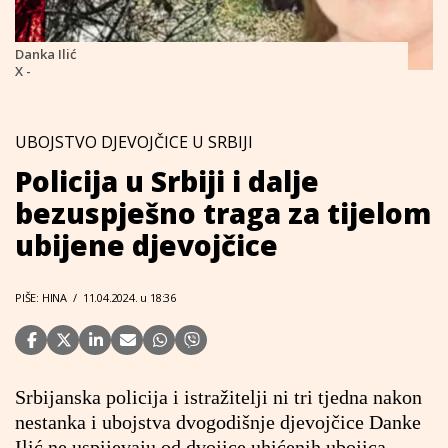
Danka Ilić
X -
UBOJSTVO DJEVOJČICE U SRBIJI
Policija u Srbiji i dalje
bezuspješno traga za tijelom
ubijene djevojčice
PIŠE: HINA
/
11.04.2024. u 18:36
Srbijanska policija i istražitelji ni tri tjedna nakon
nestanka i ubojstva dvogodišnje djevojčice Danke
Ilić ne uspijevaju od dvojice uhićenih ubojica