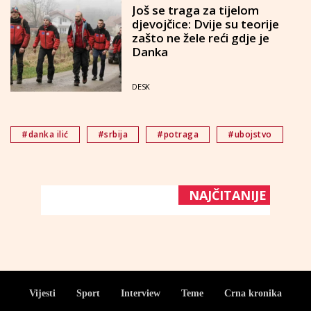
Još se traga za tijelom
djevojčice: Dvije su teorije
zašto ne žele reći gdje je
Danka
DESK
#danka ilić
#srbija
#potraga
#ubojstvo
NAJČITANIJE
Vijesti
Sport
Interview
Teme
Crna kronika