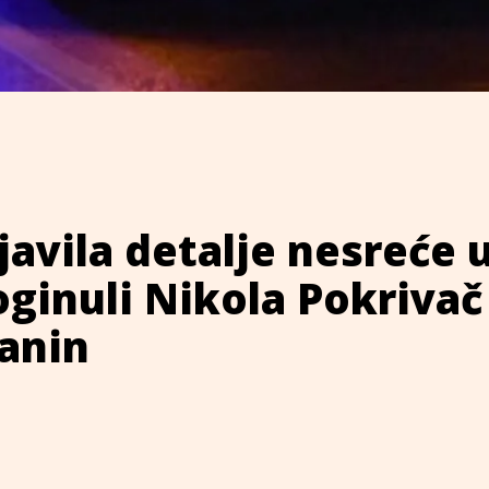
bjavila detalje nesreće 
oginuli Nikola Pokrivač 
janin