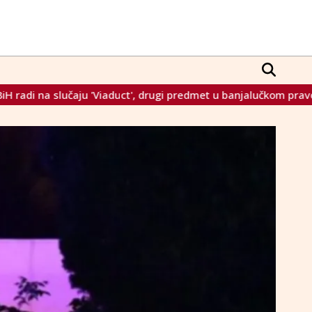
, drugi predmet u banjalučkom pravosuđu
Procurio američki 