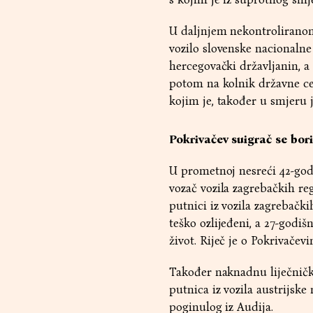
U daljnjem nekontroliranom 
vozilo slovenske nacionalne
hercegovački državljanin, a
potom na kolnik državne ce
kojim je, također u smjeru 
Pokrivačev suigrač se bori
U prometnoj nesreći 42-godi
vozač vozila zagrebačkih re
putnici iz vozila zagrebački
teško ozlijeđeni, a 27-godiš
život. Riječ je o Pokrivače
Također naknadnu liječničku
putnica iz vozila austrijske 
poginulog iz Audija.