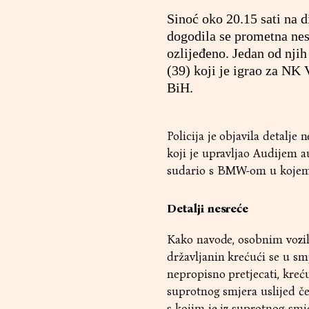
Sinoć oko 20.15 sati na d
dogodila se prometna nesr
ozlijeđeno. Jedan od njih
(39) koji je igrao za NK 
BiH.
Policija je objavila detalje 
koji je upravljao Audijem au
sudario s BMW-om u kojem s
Detalji nesreće
Kako navode, osobnim vozilo
državljanin krećući se u sm
nepropisno pretjecati, kre
suprotnog smjera uslijed če
s kojim je iz suprotnog smje