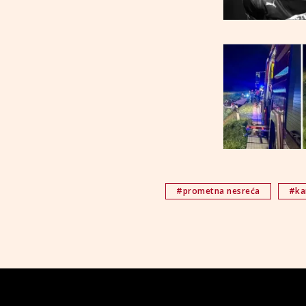
#prometna nesreća
#ka