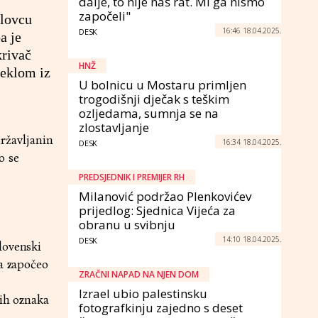
dalje, to nije naš rat. Mi ga nismo
započeli"
rlovcu
16:46 18.04.2025.
DESK
a je
krivač
HNŽ
jeklom iz
U bolnicu u Mostaru primljen
trogodišnji dječak s teškim
ozljedama, sumnja se na
zlostavljanje
državljanin
16:34 18.04.2025.
DESK
o se
PREDSJEDNIK I PREMIJER RH
Milanović podržao Plenkovićev
prijedlog: Sjednica Vijeća za
obranu u svibnju
14:10 18.04.2025.
DESK
lovenski
ta započeo
ZRAČNI NAPAD NA NJEN DOM
Izrael ubio palestinsku
kih oznaka
fotografkinju zajedno s deset