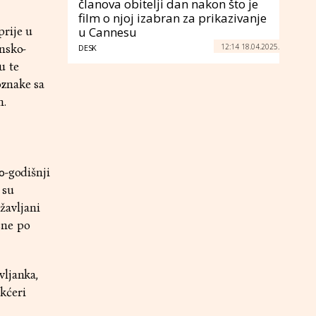
članova obitelji dan nakon što je
film o njoj izabran za prikazivanje
prije u
u Cannesu
12:14 18.04.2025.
nsko-
DESK
u te
oznake sa
n.
0-godišnji
 su
ržavljani
asne po
vljanka,
 kćeri