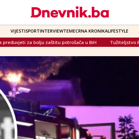
VIJESTI
SPORT
INTERVIEW
TEME
CRNA KRONIKA
LIFESTYLE
otrošača u BiH
Tužiteljstvo BiH radi na slučaju 'Viaduct'