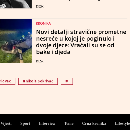
DESK
KRONIKA
Novi detalji stravične prometne
nesreće u kojoj je poginulo i
dvoje djece: Vraćali su se od
bake i djeda
DESK
rlovac
#nikola pokrivač
#
Vijesti
Sport
Interview
Teme
Crna kronika
Lifestyle