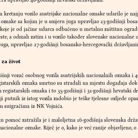
kretanju vozilo austrijske nacionalne oznake udarilo je naj
 oznake sa kojim je u smjeru juga upravljao 23-godišnji bosa
 koje je od jačine udarca odbačeno u metalnu zaštitnu ograd
ste, a odmah zatim i u vozilo također slovenske nacionalne 
juga, upravljao 27-godišnji bosansko-hercegovački državljani
 za život
šnji vozač osobnog vozila austrijskih nacionalnih oznaka i 4
gistarskih oznaka smrtno su stradali na mjestu događaja dok
h registarskih oznaka i to 35-godišnji i 31-godišnji hrvatski d
nji putnik iz istog vozila zadobio je teške tjelesne ozljede op
vim suigračima iz NK Vojnića.
 pomoć zatražila je i maloljetna 16-godišnja slovenska drža
nacionalne oznake. Riječ je o, kako je već ranije objavljeno, o