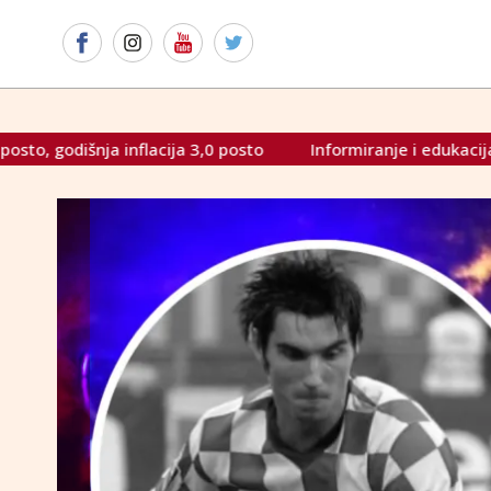
osto
Informiranje i edukacija preduvjeti za bolju zaštitu p