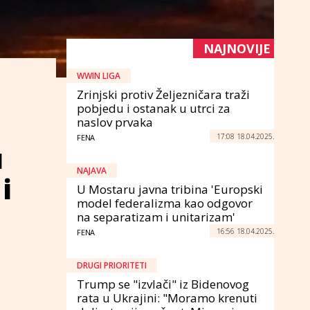
NAJNOVIJE
WWIN LIGA
Zrinjski protiv Željezničara traži
pobjedu i ostanak u utrci za
naslov prvaka
17:08 18.04.2025.
FENA
u
NAJAVA
i
U Mostaru javna tribina 'Europski
model federalizma kao odgovor
na separatizam i unitarizam'
16:56 18.04.2025.
FENA
DRUGI PRIORITETI
Trump se "izvlači" iz Bidenovog
rata u Ukrajini: "Moramo krenuti