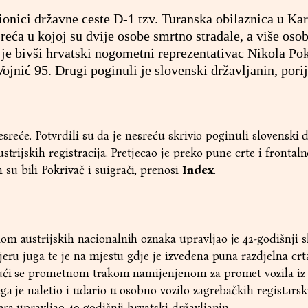
ionici državne ceste D-1 tzv. Turanska obilaznica u Ka
eća u kojoj su dvije osobe smrtno stradale, a više osob
 je bivši hrvatski nogometni reprezentativac Nikola Po
Vojnić 95. Drugi poginuli je slovenski državljanin, pori
nesreće. Potvrdili su da je nesreću skrivio poginuli slovenski 
strijskih registracija. Pretjecao je preko pune crte i frontaln
u bili Pokrivač i suigrači, prenosi
Index
.
m austrijskih nacionalnih oznaka upravljao je 42-godišnji s
jeru juga te je na mjestu gdje je izvedena puna razdjelna cr
ćući se prometnom trakom namijenjenom za promet vozila iz
ga je naletio i udario u osobno vozilo zagrebačkih registars
ra upravljao 40-godišnji hrvatski državljanin.