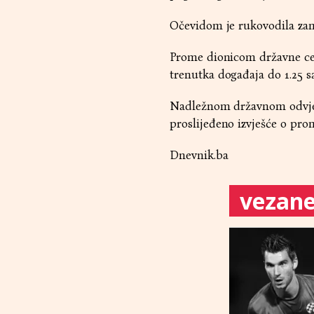
Očevidom je rukovodila zam
Prome dionicom državne cest
trenutka događaja do 1.25 sa
Nadležnom državnom odvjetn
proslijeđeno izvješće o prom
Dnevnik.ba
vezane 