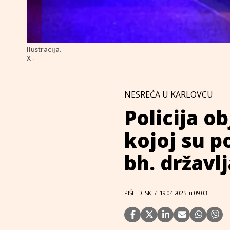
Ilustracija.
X -
NESREĆA U KARLOVCU
Policija o
kojoj su p
bh. državl
PIŠE: DESK
/
19.04.2025. u 09:03