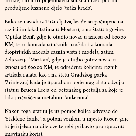
artikle, i to u tri pojedinačna slučaja i tako počinio
produljeno kazneno djelo "teška krađa".
Kako se navodi iz Tužiteljstva, krađe su počinjene na
različitim lokalitetima u Mostaru, a na štetu trgovine
"Optika Boni", gdje je otuđio novac u iznosu od 600,00
KM, te 20 komada sunčanih naočala i 2 komada
dioptrijskih naočala raznih vrsta i modela, zatim
Željezarije "Martom", gdje je otuđio gotov novac u
iznosu od 600,00 KM, te određenu količinu raznih
artikala i alata, kao i na štetu Gradskog parka
"Zrinjevac", kada je uporabom podesnog alata odvojio
statuu Brucea Leeja od betonskog postolja za koje je
bila pričvršćena metalnim "ankerima".
Nakon toga, statuu je uz pomoć kolica odvezao do
"Staklene banke", a potom vozilom u mjesto Kosor, gdje
ju je isjekao na dijelove te sebi pribavio protupravnu
imovinsku korist.