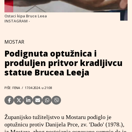
Ostaci kipa Bruce Leea
INSTAGRAM -
MOSTAR
Podignuta optužnica i
produljen pritvor kradljivcu
statue Brucea Leeja
PIŠE: FENA
/
17.04.2024. u 21:08
Županijsko tužiteljstvo u Mostaru podiglo je
optužnicu protiv Danijela Prce, zv. 'Dado' (1978.),
iz Mostara, zbog postojanja osnovane sumnje da je