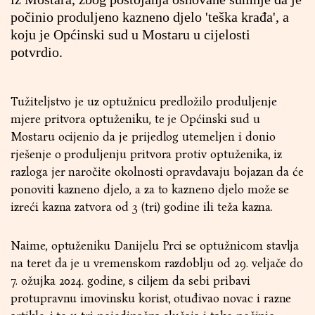
počinio produljeno kazneno djelo 'teška krađa', a
koju je Općinski sud u Mostaru u cijelosti
potvrdio.
Tužiteljstvo je uz optužnicu predložilo produljenje
mjere pritvora optuženiku, te je Općinski sud u
Mostaru ocijenio da je prijedlog utemeljen i donio
rješenje o produljenju pritvora protiv optuženika, iz
razloga jer naročite okolnosti opravdavaju bojazan da će
ponoviti kazneno djelo, a za to kazneno djelo može se
izreći kazna zatvora od 3 (tri) godine ili teža kazna.
Naime, optuženiku Danijelu Prci se optužnicom stavlja
na teret da je u vremenskom razdoblju od 29. veljače do
7. ožujka 2024. godine, s ciljem da sebi pribavi
protupravnu imovinsku korist, otuđivao novac i razne