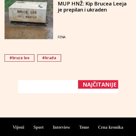
MUP HNŽ: Kip Brucea Leeja
je prepilan i ukraden
FENA
#bruce lee
#krađa
NAJČITANIJE
Vijesti
Sport
Interview
Teme
Crna kronika