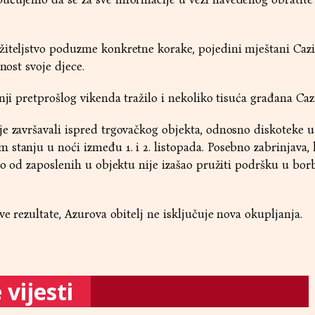
žiteljstvo poduzme konkretne korake, pojedini mještani Caz
nost svoje djece.
nji pretprošlog vikenda tražilo i nekoliko tisuća građana Caz
e završavali ispred trgovačkog objekta, odnosno diskoteke u 
stanju u noći između 1. i 2. listopada. Posebno zabrinjava, 
ko od zaposlenih u objektu nije izašao pružiti podršku u borb
ve rezultate, Azurova obitelj ne isključuje nova okupljanja.
vijesti