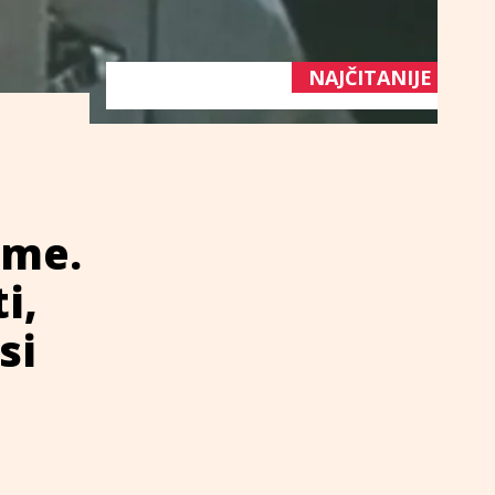
NAJČITANIJE
ome.
i,
si