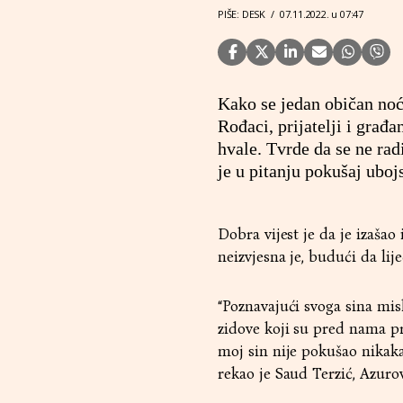
PIŠE: DESK
/
07.11.2022. u 07:47
Kako se jedan običan noćn
Rođaci, prijatelji i građ
hvale. Tvrde da se ne rad
je u pitanju pokušaj uboj
Dobra vijest je da je izašao
neizvjesna je, budući da lij
“Poznavajući svoga sina mis
zidove koji su pred nama pr
moj sin nije pokušao nikaka
rekao je Saud Terzić, Azurov