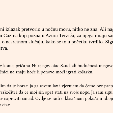
i izlazak pretvorio u noćnu moru, nitko ne zna. Ali na
ani Cazina koji poznaju Azura Terzića, za njega imaju sa
i o nesretnom slučaju, kako se to u početku tvrdilo. Sig
stva.
 iz kome, priča za
N1
njegov otac Saud, ali budućnost njegovo
ečnici ne znaju hoće li ponovo moći igrati košarku.
lim da je borac, ja ga zovem lav i vjerujem da ćemo ove prep
eskočiti i da će moj sin opet stati na svoje noge. Ja sam sig
v napraviti suicid. Ovdje se radi o klasičnom pokušaju ubojs
 otac.