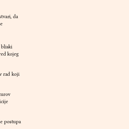
tvari, da
je
bliski
red kojeg
v rad koji
zurov
cije
je postupa