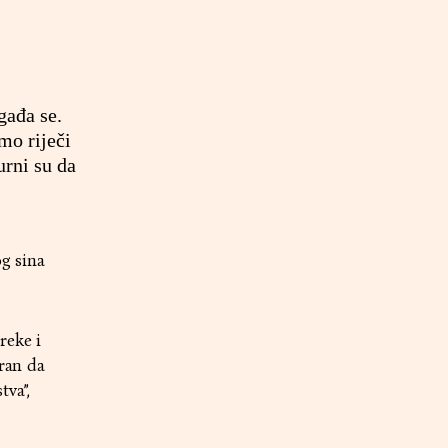
gađa se.
mo riječi
urni su da
g sina
reke i
uran da
tva”,