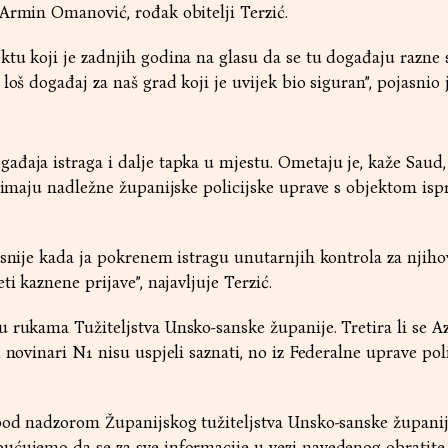
Armin Omanović, rođak obitelji Terzić.
tu koji je zadnjih godina na glasu da se tu događaju razne s
loš događaj za naš grad koji je uvijek bio siguran”, pojasnio 
đaja istraga i dalje tapka u mjestu. Ometaju je, kaže Saud, 
ožimaju nadležne županijske policijske uprave s objektom isp
asnije kada ja pokrenem istragu unutarnjih kontrola za njiho
ti kaznene prijave”, najavljuje Terzić.
 rukama Tužiteljstva Unsko-sanske županije. Tretira li se A
 novinari N1 nisu uspjeli saznati, no iz Federalne uprave poli
 pod nadzorom Županijskog tužiteljstva Unsko-sanske župani
ućujemo da se za sve informacije u vezi navedenog obratite