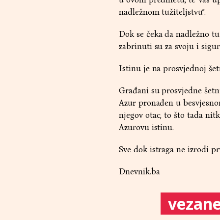
nadležnom tužiteljstvu”.
Dok se čeka da nadležno tu
zabrinuti su za svoju i sigur
Istinu je na prosvjednoj šet
Građani su prosvjedne šetnj
Azur pronađen u besvjesnom 
njegov otac, to što tada nit
Azurovu istinu.
Sve dok istraga ne izrodi pr
Dnevnik.ba
vezane 