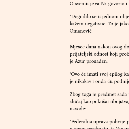
O svemu je za N1 govorio i 
“Dogodilo se u jednom objek
kažem negativne. To je jako 
Omanović.
Mjesec dana nakon ovog doga
prijateljski odnosi koji pr
je Azur pronađen.
“Ovo će imati svoj epilog k
je nikakav i onda ću podnije
Zbog toga je predmet sada u
slučaj kao pokušaj ubojstva,
navode:
“Federalna uprava policije
u ovom predmetu, te Vas up