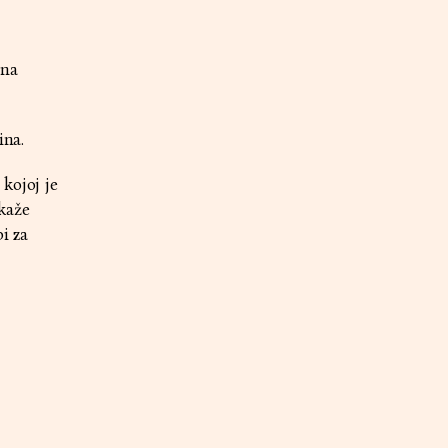
ina
ina.
kojoj je
kaže
i za