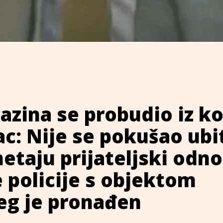
Cazina se probudio iz k
c: Nije se pokušao ubit
etaju prijateljski odno
 policije s objektom
eg je pronađen