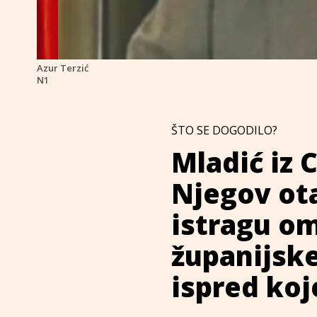
Azur Terzić
N1
ŠTO SE DOGODILO?
Mladić iz 
Njegov ota
istragu om
županijske
ispred koj