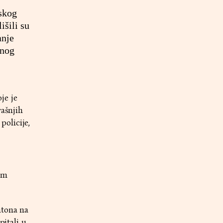
nskog
išili su
anje
čnog
je je
rašnjih
olicije,
am
ntona na
pitali u