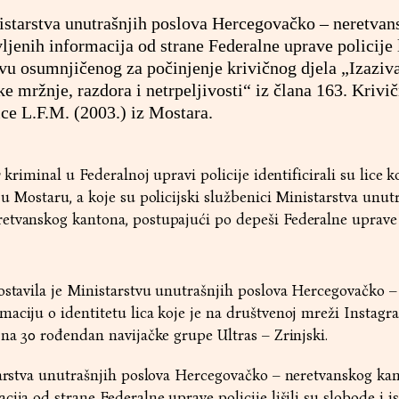
nistarstva unutrašnjih poslova Hercegovačko – neretva
jenih informacija od strane Federalne uprave policije l
stvu osumnjičenog za počinjenje krivičnog djela „Izaziv
ke mržnje, razdora i netrpeljivosti“ iz člana 163. Krivi
ice L.F.M. (2003.) iz Mostara.
 kriminal u Federalnoj upravi policije identificirali su lice ko
 u Mostaru, a koje su policijski službenici Ministarstva unut
etvanskog kantona, postupajući po depeši Federalne uprave p
ostavila je Ministarstvu unutrašnjih poslova Hercegovačko –
aciju o identitetu lica koje je na društvenoj mreži Instagr
 na 30 rođendan navijačke grupe Ultras – Zrinjski.
starstva unutrašnjih poslova Hercegovačko – neretvanskog ka
ija od strane Federalne uprave policije lišili su slobode i is