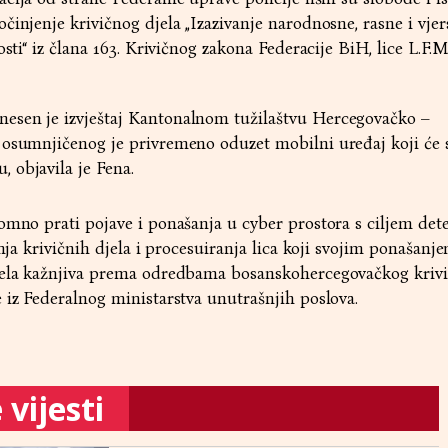
činjenje krivičnog djela „Izazivanje narodnosne, rasne i vjer
sti“ iz člana 163. Krivičnog zakona Federacije BiH, lice L.F.M.
esen je izvještaj Kantonalnom tužilaštvu Hercegovačko –
 osumnjičenog je privremeno oduzet mobilni uređaj koji će s
 objavila je Fena.
omno prati pojave i ponašanja u cyber prostora s ciljem dete
enja krivičnih djela i procesuiranja lica koji svojim ponašanj
djela kažnjiva prema odredbama bosanskohercegovačkog kriv
 iz Federalnog ministarstva unutrašnjih poslova.
vijesti