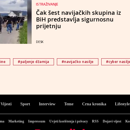
ISTRAŽIVANJE
Čak šest navijačkih skupina iz
BiH predstavlja sigurnosnu
prijetnju
DESK
ine
#paljenje džamija
#navijačko nasilje
#cyber nasilj
Vijesti
Sport
Interview
Teme
Crna kronika
Lifestyle
ama
Marketing
Impressum
Uvjeti korištenja i privacy
RSS
Dojavi vijest
Ko