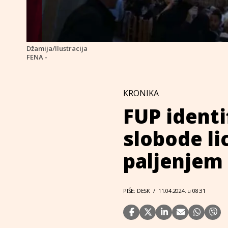
Džamija/Ilustracija
FENA -
KRONIKA
FUP identi
slobode lic
paljenjem
PIŠE: DESK
/
11.04.2024. u 08:31