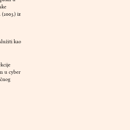
ske
 (2003.) iz
lužiti kao
kcije
em u cyber
ičnog