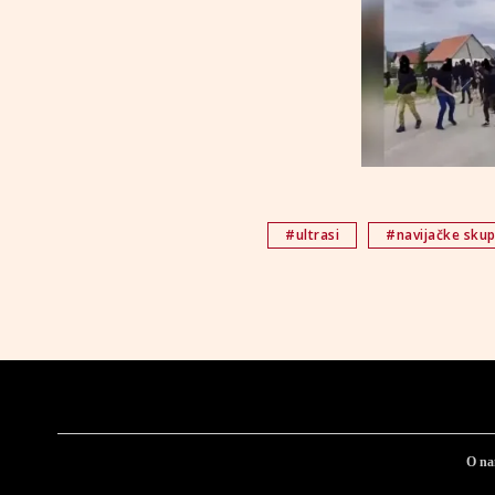
#ultrasi
#navijačke skup
O n