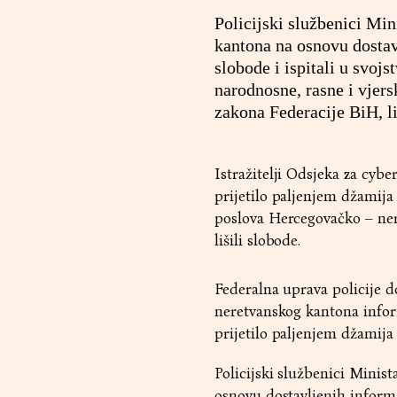
Policijski službenici Mi
kantona na osnovu dostavl
slobode i ispitali u svoj
narodnosne, rasne i vjers
zakona Federacije BiH, l
Istražitelji Odsjeka za cyber
prijetilo paljenjem džamija
poslova Hercegovačko – ner
lišili slobode.
Federalna uprava policije d
neretvanskog kantona inform
prijetilo paljenjem džamija
Policijski službenici Mini
osnovu dostavljenih informac