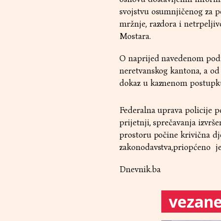
svojstvu osumnjičenog za po
mržnje, razdora i netrpeljivo
Mostara.
O naprijed navedenom podn
neretvanskog kantona, a od
dokaz u kaznenom postupku,
Federalna uprava policije p
prijetnji, sprečavanja izvrš
prostoru počine krivična 
zakonodavstva,priopćeno je
Dnevnik.ba
vezane 