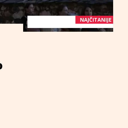
NAJČITANIJE
o