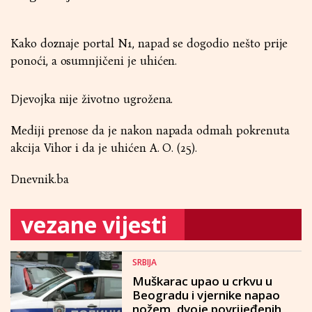
Kako doznaje portal N1, napad se dogodio nešto prije
ponoći, a osumnjičeni je uhićen.
Djevojka nije životno ugrožena.
Mediji prenose da je nakon napada odmah pokrenuta
akcija Vihor i da je uhićen A. O. (25).
Dnevnik.ba
vezane vijesti
SRBIJA
Muškarac upao u crkvu u
Beogradu i vjernike napao
nožem, dvoje povrijeđenih