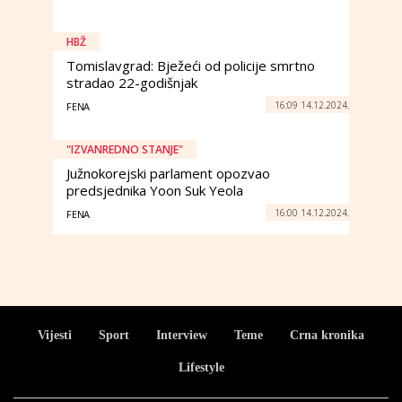
HBŽ
Tomislavgrad: Bježeći od policije smrtno
stradao 22-godišnjak
16:09 14.12.2024.
FENA
"IZVANREDNO STANJE"
Južnokorejski parlament opozvao
predsjednika Yoon Suk Yeola
16:00 14.12.2024.
FENA
Vijesti
Sport
Interview
Teme
Crna kronika
Lifestyle