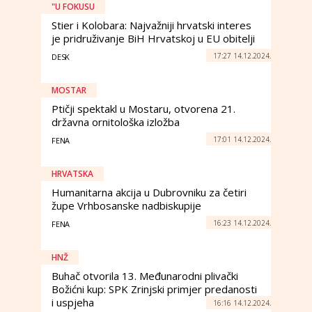
"U FOKUSU
Stier i Kolobara: Najvažniji hrvatski interes
je pridruživanje BiH Hrvatskoj u EU obitelji
17:27 14.12.2024.
DESK
MOSTAR
Ptičji spektakl u Mostaru, otvorena 21.
državna ornitološka izložba
17:01 14.12.2024.
FENA
HRVATSKA
Humanitarna akcija u Dubrovniku za četiri
župe Vrhbosanske nadbiskupije
16:23 14.12.2024.
FENA
HNŽ
Buhač otvorila 13. Međunarodni plivački
Božićni kup: SPK Zrinjski primjer predanosti
i uspjeha
16:16 14.12.2024.