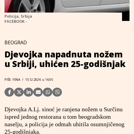
Policija, Srbija
FACEBOOK -
BEOGRAD
Djevojka napadnuta nožem
u Srbiji, uhićen 25-godišnjak
PIŠE: FENA
/
15.12.2024. u 16:05
Djevojka A.Lj. sinoć je ranjena nožem u Surčinu
ispred jednog restorana u tom beogradskom
naselju, a policija je odmah uhitila osumnjičenog
25-godišnjaka.