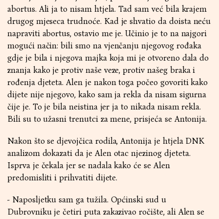
abortus. Ali ja to nisam htjela. Tad sam već bila krajem
drugog mjeseca trudnoće. Kad je shvatio da doista neću
napraviti abortus, ostavio me je. Učinio je to na najgori
mogući način: bili smo na vjenčanju njegovog rođaka
gdje je bila i njegova majka koja mi je otvoreno dala do
znanja kako je protiv naše veze, protiv našeg braka i
rođenja djeteta. Alen je nakon toga počeo govoriti kako
dijete nije njegovo, kako sam ja rekla da nisam sigurna
čije je. To je bila neistina jer ja to nikada nisam rekla.
Bili su to užasni trenutci za mene, prisjeća se Antonija.
Nakon što se djevojčica rodila, Antonija je htjela DNK
analizom dokazati da je Alen otac njezinog djeteta.
Isprva je čekala jer se nadala kako će se Alen
predomisliti i prihvatiti dijete.
- Naposljetku sam ga tužila. Općinski sud u
Dubrovniku je četiri puta zakazivao ročište, ali Alen se