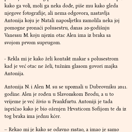
kako ga voli, moli ga neka dođe, piše mu kako gleda
njegove fotografije, ali nema odgovora, nastavlja
Antonija koju je Natali naposljetku zamolila neka joj
pomogne pronaći polusestru, danas 20-godišnju
Vanessu M. koju njezin otac Alen ima iz braka sa
svojom prvom suprugom.
- Rekla mi je kako želi kontakt makar s polusestrom
kad je već otac ne želi, tužnim glasom govori majka
Antonija.
Antonija N. i Alen M. su se upoznali u Dubrovniku 2011.
godine. Alen je rođen u Slavonskom Brodu, a u to
vrijeme je već živio u Frankfurtu. Antoniji je tada
ispričao kako je bio oženjen Hrvaticom Sofijom te da iz
tog braka ima jednu kćer.
– Rekao mi je kako se odavno rastao, a imao je samo