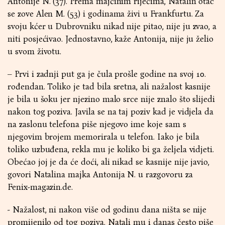
Antonije N. (37). Prema majčinim riječima, Natalin otac
se zove Alen M. (53) i godinama živi u Frankfurtu. Za
svoju kćer u Dubrovniku nikad nije pitao, nije ju zvao, a
niti posjećivao. Jednostavno, kaže Antonija, nije ju želio
u svom životu.
– Prvi i zadnji put ga je čula prošle godine na svoj 10.
rođendan. Toliko je tad bila sretna, ali nažalost kasnije
je bila u šoku jer njezino malo srce nije znalo što slijedi
nakon tog poziva. Javila se na taj poziv kad je vidjela da
na zaslonu telefona piše njegovo ime koje sam s
njegovim brojem memorirala u telefon. Iako je bila
toliko uzbuđena, rekla mu je koliko bi ga željela vidjeti.
Obećao joj je da će doći, ali nikad se kasnije nije javio,
govori Natalina majka Antonija N. u razgovoru za
Fenix-magazin.de
.
- Nažalost, ni nakon više od godinu dana ništa se nije
promijenilo od tog poziva. Natali mu i danas često piše