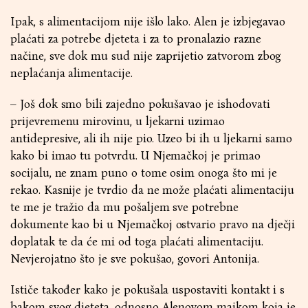
Ipak, s alimentacijom nije išlo lako. Alen je izbjegavao
plaćati za potrebe djeteta i za to pronalazio razne
načine, sve dok mu sud nije zaprijetio zatvorom zbog
neplaćanja alimentacije.
– Još dok smo bili zajedno pokušavao je ishodovati
prijevremenu mirovinu, u ljekarni uzimao
antidepresive, ali ih nije pio. Uzeo bi ih u ljekarni samo
kako bi imao tu potvrdu. U Njemačkoj je primao
socijalu, ne znam puno o tome osim onoga što mi je
rekao. Kasnije je tvrdio da ne može plaćati alimentaciju
te me je tražio da mu pošaljem sve potrebne
dokumente kao bi u Njemačkoj ostvario pravo na dječji
doplatak te da će mi od toga plaćati alimentaciju.
Nevjerojatno što je sve pokušao, govori Antonija.
Ističe također kako je pokušala uspostaviti kontakt i s
bakom svog djeteta, odnosno Alenovom majkom koja je