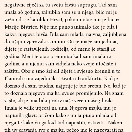
negativne riječi za tu svoju bivšu suprugu. Tad sam
imala 26 godina, zaljubila sam se u njega, bilo mi je
važno da je katolik i Hrvat, pokojni otac mu je bio iz
Marije Bistrice. Nije me puno zanimalo tko je bila i
kakva njegova bivša. Bila sam mlada, naivna, zaljubljena
do ušiju i vjerovala sam mu. On je inače sin jedinac,
dijete je rastavljenih roditelja, od mene je stariji 16
godina. Meni je otac preminuo kad sam imala 12
godina, a u njemu sam vidjela neko svoje utočište i
zaštitu. Oboje smo željeli dijete i svjesno krenuli u to.
Planirali smo zajednički i život u Frankfurtu. Kad je
doznao da sam trudna, najprije je bio sretan. No, kad je
to doznala njegova majka, sve se promijenilo. Ne znam
zašto, ali je ona bila protiv naše veze i našeg braka.
Imala je velik utjecaj na sina. Njegova majka mu je
napunila glavu pričom kako sam ja puno mlađa od
njega te kako ću ga kad tad napustiti, ostaviti… Nakon
tih uvjeravanja svoje majke, počeo me je nagovarati na