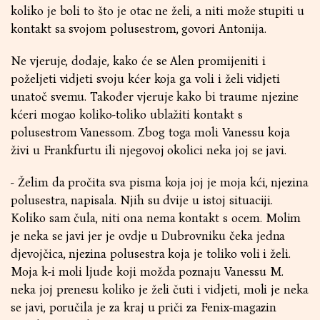
koliko je boli to što je otac ne želi, a niti može stupiti u
kontakt sa svojom polusestrom, govori Antonija.
Ne vjeruje, dodaje, kako će se Alen promijeniti i
poželjeti vidjeti svoju kćer koja ga voli i želi vidjeti
unatoč svemu. Također vjeruje kako bi traume njezine
kćeri mogao koliko-toliko ublažiti kontakt s
polusestrom Vanessom. Zbog toga moli Vanessu koja
živi u Frankfurtu ili njegovoj okolici neka joj se javi.
- Želim da pročita sva pisma koja joj je moja kći, njezina
polusestra, napisala. Njih su dvije u istoj situaciji.
Koliko sam čula, niti ona nema kontakt s ocem. Molim
je neka se javi jer je ovdje u Dubrovniku čeka jedna
djevojčica, njezina polusestra koja je toliko voli i želi.
Moja k-i moli ljude koji možda poznaju Vanessu M.
neka joj prenesu koliko je želi čuti i vidjeti, moli je neka
se javi, poručila je za kraj u priči za
Fenix-magazin