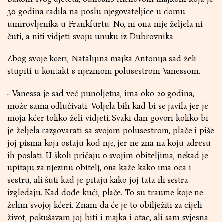
30 godina radila na poslu njegovateljice u domu
umirovljenika u Frankfurtu. No, ni ona nije željela ni
čuti, a niti vidjeti svoju unuku iz Dubrovnika.
Zbog svoje kćeri, Natalijina majka Antonija sad želi
stupiti u kontakt s njezinom polusestrom Vanessom.
- Vanessa je sad već punoljetna, ima oko 20 godina,
može sama odlučivati. Voljela bih kad bi se javila jer je
moja kćer toliko želi vidjeti. Svaki dan govori koliko bi
je željela razgovarati sa svojom polusestrom, plače i piše
joj pisma koja ostaju kod nje, jer ne zna na koju adresu
ih poslati. U školi pričaju o svojim obiteljima, nekad je
upitaju za njezinu obitelj, ona kaže kako ima oca i
sestru, ali šuti kad je pitaju kako joj tata ili sestra
izgledaju. Kad dođe kući, plače. To su traume koje ne
želim svojoj kćeri. Znam da će je to obilježiti za cijeli
život, pokušavam joj biti i majka i otac, ali sam svjesna