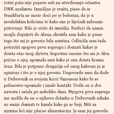
četiri puta nije pojavio niti na utvrđivanju očinstva
DNK analizom. Izmišljao je svašta, pisao da iz
Frankfurta ne može doći jer je bolestan, da je u
invalidskim kolicima te kako mu je liječnik zabranio
putovanje. Bilo je očito da izmišlja. Budući da nisam
mogla doprijeti do Alena, shvatila sam kako je puno
toga što mi je govorio bila neistina. Odlučila sam tada
potražiti njegovu prvu suprugu i doznati kakav je
doista otac mog djeteta. Suprotno onome što mi je Alen
pričao o njoj, spoznala sam kako je ona doista krasna
žena. Bila je potpuno drugačija od onog kakvom ju je
opisivao i što je o njoj govorio. Dogovorile smo da dođe
u Dubrovnik sa svojom kćeri Vanessom kako bi se
polusestre upoznale i imale kontakt. Došle su u dva
navrata i ostala po nekoliko dana. Njegova prva supruga
me molila da on o njihovu dolasku u Dubrovnik nikako
ne smije doznati te kazala kako ga se boji. Niti za
njezinu kći nije plaćao alimentaciju. Ja sam joj govorila