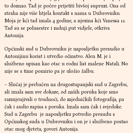
to doznao. Tad je počeo prijetiti bivšoj supruzi. Ona od
straha nije više htjela kontakt s nama u Dubrovniku.
Moja je kći tad imala 4 godine, a njezina kći Vanessa 11.
Tad su se polusestre i zadnji put vidjele, otkriva
Antonija.
Općinski sud u Dubrovniku je naposljetku presudio u
Antonijinu korist i utvrdio očinstvo. Alen M. je i
službeno upisan kao otac u rodni list malene Natali. No
nije se s time pomirio pa je uložio žalbu.
– Slučaj je prebačen na drugostupanjski sud u Zagrebu,
ali imala sam sve dokaze, od naših poruka koje smo
razmjenjivali o trudnoći, do zajedničkih fotografija, pa
čak i audio zapisa s poruka. Imala sam čak i svjedoke.
Sud u Zagrebu je naposljetku potvrdio presudu s
Općinskog suda u Dubrovniku i on je i službeno postao
otac mog djeteta, govori Antonija.